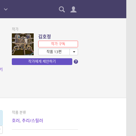
작가
김호정
작가 구독
작품 13편
작가에게 제안하기
기
작품 분류
호러
,
추리/스릴러