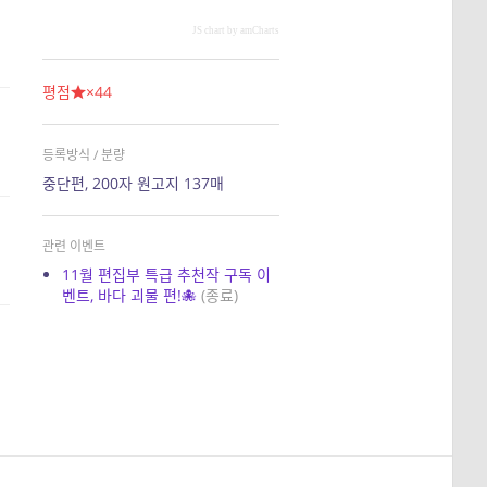
JS chart by amCharts
평점
×44
등록방식 / 분량
중단편, 200자 원고지 137매
관련 이벤트
11월 편집부 특급 추천작 구독 이
벤트, 바다 괴물 편!🐙
(종료)