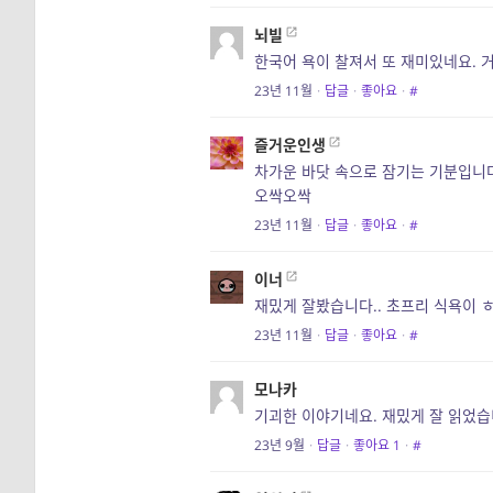
뇌빌
한국어 욕이 찰져서 또 재미있네요. 
23년 11월
·
답글
·
좋아요
·
#
즐거운인생
차가운 바닷 속으로 잠기는 기분입니
오싹오싹
23년 11월
·
답글
·
좋아요
·
#
이너
재밌게 잘봤습니다.. 초프리 식욕이
23년 11월
·
답글
·
좋아요
·
#
모나카
기괴한 이야기네요. 재밌게 잘 읽었습
23년 9월
·
답글
·
좋아요
1
·
#