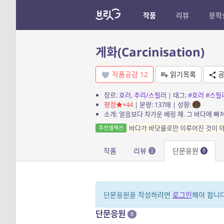
작품
리뷰
문학
게화(Carcinisation)
작품공감
12
읽기목록
공
장르:
호러
,
추리/스릴러
| 태그:
#호러
#스릴
평점
×44
| 분량: 137매 | 성향:
바다가 바닷물로만 이루어진 것이 
추천셀렉션
작품
리뷰
단문응원
1
8
단문응원을 작성하려면
로그인
해야 합니다
단문응원
8