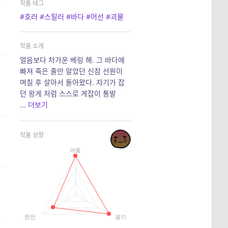
작품 태그
#호러
#스릴러
#바다
#어선
#괴물
작품 소개
얼음보다 차가운 베링 해. 그 바다에
빠져 죽은 줄만 알았던 신참 선원이
며칠 후 살아서 돌아왔다. 자기가 잡
던 왕게 처럼 스스로 게잡이 통발
...
더보기
작품 성향
어둠
잔인
광기