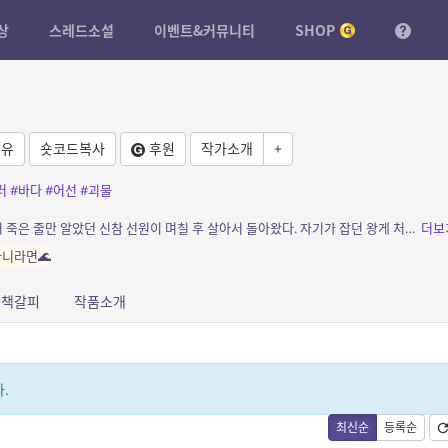
상
스레드소설
이벤트&커뮤니티
SHOP
유
숏코드복사
후원
작가소개
+
러
#바다
#어선
#괴물
소개: 얼음보다 차가운 베링 해. 그 바다에 빠져 죽은 줄만 알았던 신참 선원이 며칠 후 살아서 돌아왔다. 자기가 잡던 왕게 처럼 스스로 게잡이 통발 안에 기어 들어가서.
더보
아니라면🌊
책갈피
작품소개
.
최신순
등록순