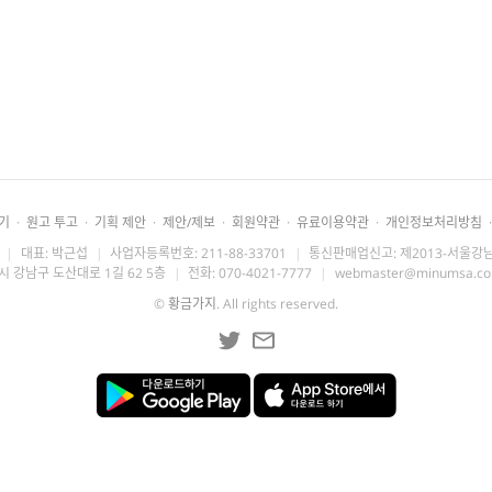
기
·
원고 투고
·
기획 제안
·
제안/제보
·
회원약관
·
유료이용약관
·
개인정보처리방침
·
|
대표: 박근섭
|
사업자등록번호: 211-88-33701
|
통신판매업신고: 제2013-서울강남
시 강남구 도산대로 1길 62 5층
|
전화: 070-4021-7777
|
webmaster@minumsa.c
©
황금가지
. All rights reserved.