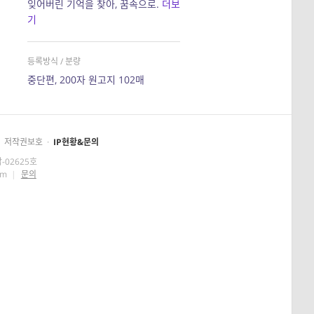
잊어버린 기억을 찾아, 꿈속으로.
더보
기
등록방식 / 분량
중단편, 200자 원고지 102매
저작권보호
·
IP현황&문의
-02625호
om
|
문의