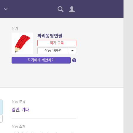
작가
짜리몽땅연필
작가 구독
작품 155편
작가에게 제안하기
작품 분류
일반
,
기타
작품 소개