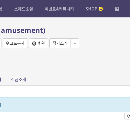
상
스레드소설
이벤트&커뮤니티
SHOP
amusement)
숏코드복사
후원
작가소개
+
피
작품소개
.