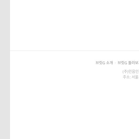
브릿G 소개
·
브릿G 둘러보
(주)민음인
주소: 서울