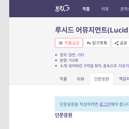
작품
리뷰
문학
루시드 어뮤지먼트(Lucid 
작품공감
읽기목록
공유
장르:
일반
,
기타
분량: 102매
소개: 잊어버린 기억을 찾아, 꿈속으로.
더보기
작품
리뷰
단문응원
책갈
단문응원을 작성하려면
로그인
해야 합니다
단문응원