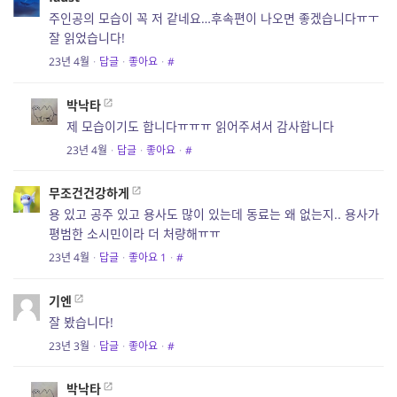
주인공의 모습이 꼭 저 같네요…후속편이 나오면 좋겠습니다ㅠㅜ
잘 읽었습니다!
23년 4월
·
답글
·
좋아요
·
#
박낙타
제 모습이기도 합니다ㅠㅠㅠ 읽어주셔서 감사합니다
23년 4월
·
답글
·
좋아요
·
#
무조건건강하게
용 있고 공주 있고 용사도 많이 있는데 동료는 왜 없는지.. 용사가
평범한 소시민이라 더 처량해ㅠㅠ
23년 4월
·
답글
·
좋아요
1
·
#
기엔
잘 봤습니다!
23년 3월
·
답글
·
좋아요
·
#
박낙타