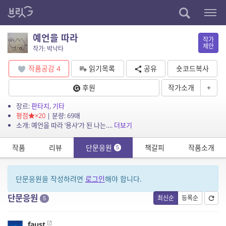
예언을 따라
작가
제안
작가: 박낙타
작품공감
4
읽기목록
공유
숏코드복사
후원
작가소개
+
장르:
판타지
,
기타
평점
×20
| 분량: 69매
소개: 예언을 따라 ‘용사’가 된 나는….
더보기
작품
리뷰
단문응원
책갈피
작품소개
5
단문응원을 작성하려면
로그인
해야 합니다.
단문응원
최신순
등록순
5
faust