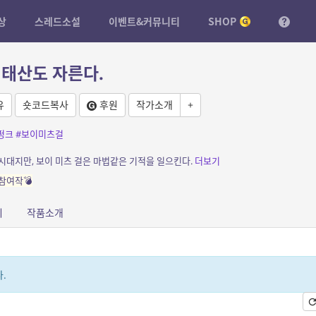
상
스레드소설
이벤트&커뮤니티
SHOP
 태산도 자른다.
유
숏코드복사
후원
작가소개
+
펑크
#보이미츠걸
시대지만, 보이 미츠 걸은 마법같은 기적을 일으킨다.
더보기
참여작💣
피
작품소개
.