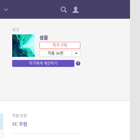
작가
샘물
작가 구독
작품 36편
작가에게 제안하기
작품 분류
SF
,
무협