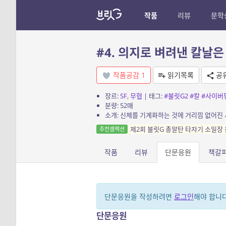
작품
리뷰
문학
#4. 의지로 벼려낸 칼날은
작품공감
1
읽기목록
공
장르:
SF
,
무협
| 태그:
#불릿G2
#칼
#사이버
분량: 52매
소개: 신체를 기계화하는 것에 거리낌 없어진 
제2회 불릿G 총알탄 타자기 소일장 
추천셀렉션
작품
리뷰
단문응원
책갈
단문응원을 작성하려면
로그인
해야 합니다
단문응원