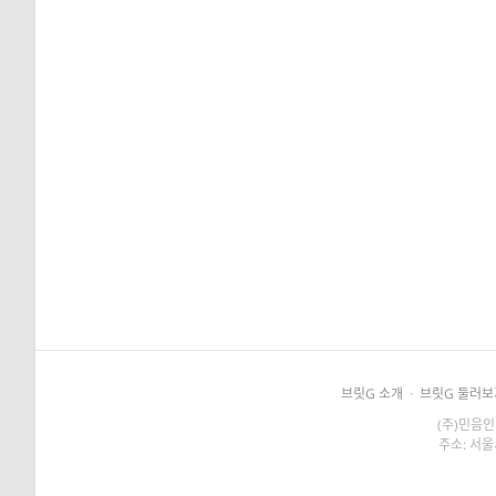
브릿G 소개
·
브릿G 둘러보
(주)민음인
주소: 서울