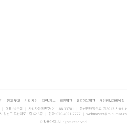
기
·
원고 투고
·
기획 제안
·
제안/제보
·
회원약관
·
유료이용약관
·
개인정보처리방침
·
|
대표: 박근섭
|
사업자등록번호: 211-88-33701
|
통신판매업신고: 제2013-서울강남
시 강남구 도산대로 1길 62 5층
|
전화: 070-4021-7777
|
webmaster@minumsa.c
©
황금가지
. All rights reserved.