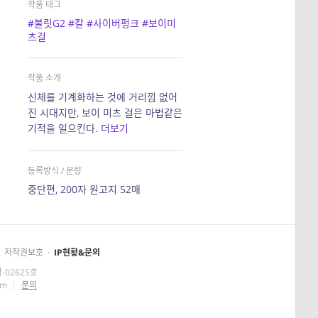
작품 태그
#불릿G2
#칼
#사이버펑크
#보이미
츠걸
작품 소개
신체를 기계화하는 것에 거리낌 없어
진 시대지만, 보이 미츠 걸은 마법같은
기적을 일으킨다.
더보기
등록방식 / 분량
중단편, 200자 원고지 52매
저작권보호
·
IP현황&문의
-02625호
om
|
문의