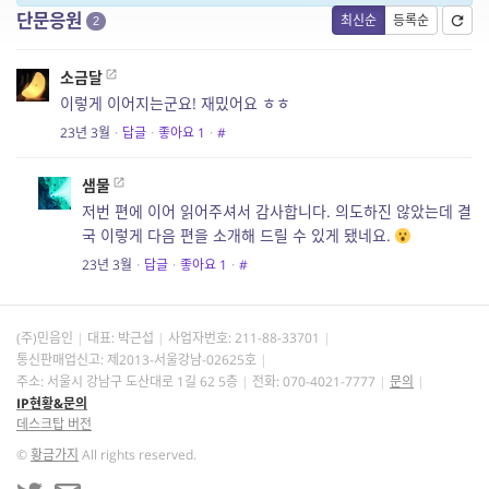
단문응원
최신순
등록순
2
소금달
이렇게 이어지는군요! 재밌어요 ㅎㅎ
23년 3월
·
답글
·
좋아요
1
·
#
샘물
저번 편에 이어 읽어주셔서 감사합니다. 의도하진 않았는데 결
국 이렇게 다음 편을 소개해 드릴 수 있게 됐네요.
23년 3월
·
답글
·
좋아요
1
·
#
(주)민음인
대표: 박근섭
사업자번호:
211-88-33701
통신판매업신고: 제2013-서울강남-02625호
주소: 서울시 강남구 도산대로 1길 62 5층
전화: 070-4021-7777
문의
IP현황&문의
데스크탑 버전
©
황금가지
All rights reserved.