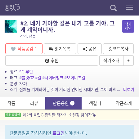
#2. 네가 가야할 길은 내가 고를 거야. 그
작가
제안
게 계약이니까.
작가: 샘물
작품공감
1
읽기목록
공유
숏코드복사
후원
작가소개
+
장르:
SF
,
무협
태그:
#불릿G2
#길
#사이버펑크
#보이미츠걸
분량: 38매
소개: 신체를 기계화하는 것이 거리낌 없어진 시대지만, 보이 미츠 걸은 마법같은 기적을 일으킨다.
더보기
작품
리뷰
단문응원
책갈피
작품소개
2
제2회 불릿G 총알탄 타자기 소일장 참여작💣
추천셀렉션
단문응원을 작성하려면
로그인
해야 합니다.