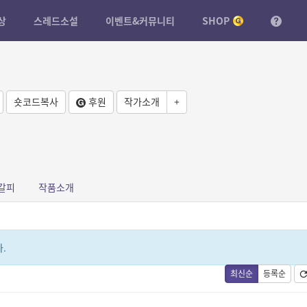
상
스레드소설
이벤트&커뮤니티
SHOP
숏코드복사
후원
작가소개
+
갈피
작품소개
.
최신순
등록순