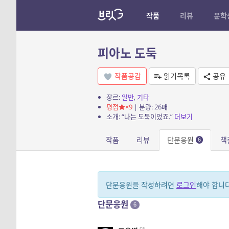
작품
리뷰
문학
피아노 도둑
작품공감
읽기목록
공유
장르:
일반
,
기타
평점
×9
| 분량: 26매
소개: “나는 도둑이었죠.”
더보기
작품
리뷰
단문응원
책
6
단문응원을 작성하려면
로그인
해야 합니다
단문응원
6