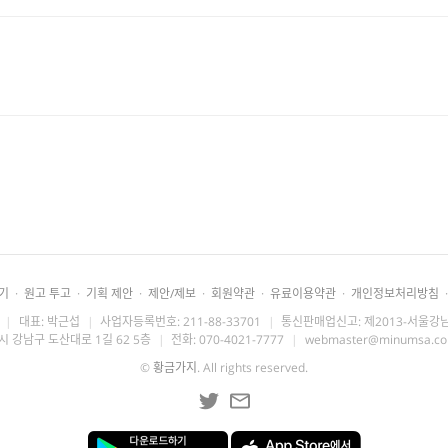
기
·
원고 투고
·
기획 제안
·
제안/제보
·
회원약관
·
유료이용약관
·
개인정보처리방침
·
|
대표: 박근섭
|
사업자등록번호: 211-88-33701
|
통신판매업신고: 제2013-서울강남
시 강남구 도산대로 1길 62 5층
|
전화: 070-4021-7777
|
webmaster@minumsa.c
©
황금가지
. All rights reserved.