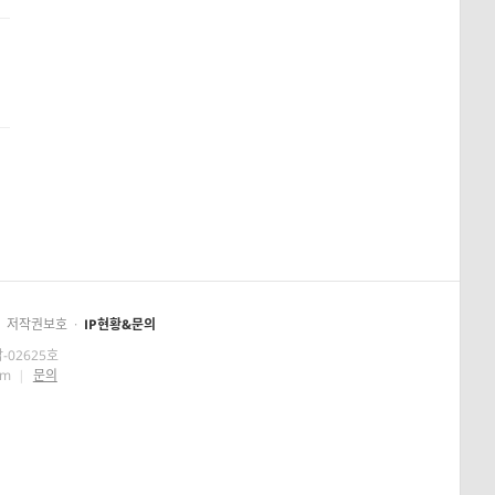
저작권보호
·
IP현황&문의
-02625호
om
|
문의