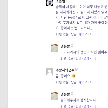
조은별
솔직히 처음에는 이거 너무 대놓고 옮
잘 서사화하신 거 같아서 재밌게 읽었
지, 저런 문장을 쓰지, 그런 생각이 
나도 포기하지 말고 내가 가장 좋아하
요. 좋아하는 밴드다보니,,,
21년 12월
·
답글
·
좋아요
·
#
냉동쌀
아마자라시의 팬분이 직접 읽어주
21년 12월
·
답글
·
좋아요
·
#
추방자의군주
굳..좋네요.
21년 12월
·
답글
·
좋아요
·
#
냉동쌀
좋아해주셔서 감사합니다.
21년 12월
·
답글
·
좋아요
·
#