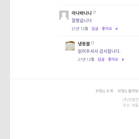
아나바나나
잘봤습니다
21년 12월
·
답글
·
좋아요
·
#
냉동쌀
읽어주셔서 감사합니다.
21년 12월
·
답글
·
좋아요
·
#
브릿G 소개
·
브릿G 둘러보
(주)민음인
주소: 서울