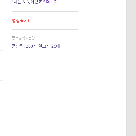
“나는 도둑이었죠.”
더보기
쓰
평점
×9
면
네
등록방식 / 분량
중단편, 200자 원고지 26매