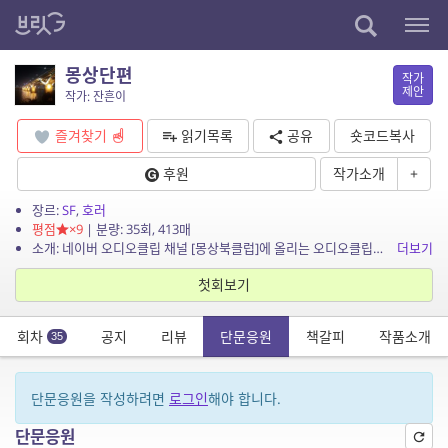
몽상단편
작가
제안
작가: 잔흔이
즐겨찾기
읽기목록
공유
숏코드복사
후원
작가소개
+
장르:
SF
,
호러
평점
×9
| 분량: 35회, 413매
소개: 네이버 오디오클립 채널 [몽상북클럽]에 올리는 오디오클립의 원작 엽편 모음입니다. [몽상북클럽] https://audioclip.naver.com/channels/5543 [제작 ...
더보기
첫회보기
회차
공지
리뷰
단문응원
책갈피
작품소개
35
단문응원을 작성하려면
로그인
해야 합니다.
단문응원