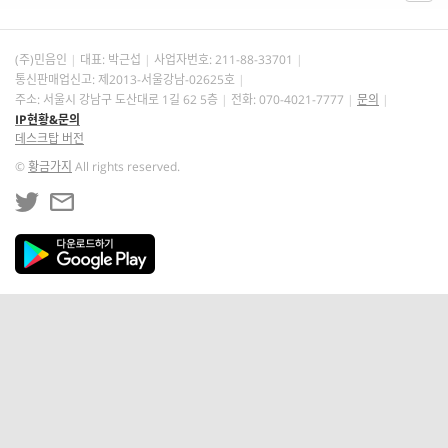
(주)민음인
대표: 박근섭
사업자번호:
211-88-33701
통신판매업신고: 제2013-서울강남-02625호
주소: 서울시 강남구 도산대로 1길 62 5층
전화: 070-4021-7777
문의
IP현황&문의
데스크탑 버전
©
황금가지
All rights reserved.