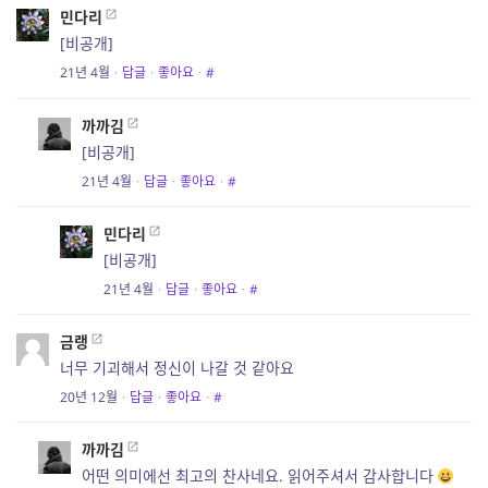
민다리
[비공개]
21년 4월
·
답글
·
좋아요
·
#
까까김
[비공개]
21년 4월
·
답글
·
좋아요
·
#
민다리
[비공개]
21년 4월
·
답글
·
좋아요
·
#
금랭
너무 기괴해서 정신이 나갈 것 같아요
20년 12월
·
답글
·
좋아요
·
#
까까김
어떤 의미에선 최고의 찬사네요. 읽어주셔서 감사합니다