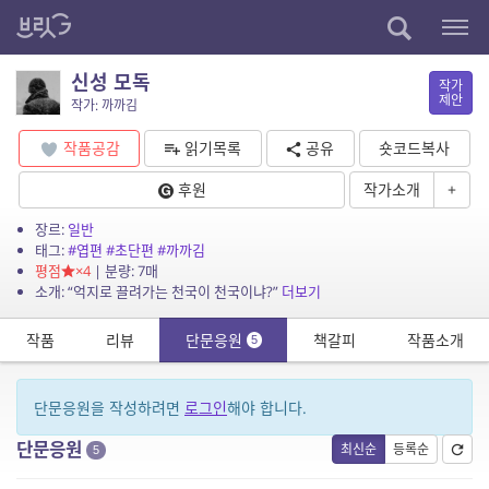
신성 모독
작가
제안
작가: 까까김
작품공감
읽기목록
공유
숏코드복사
후원
작가소개
+
장르:
일반
태그:
#엽편
#초단편
#까까김
평점
×4
| 분량: 7매
소개: “억지로 끌려가는 천국이 천국이냐?”
더보기
작품
리뷰
단문응원
책갈피
작품소개
5
단문응원을 작성하려면
로그인
해야 합니다.
단문응원
최신순
등록순
5