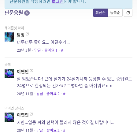
단문응원을 작성하려면
로그인
해야 합니다.
단문응원
최신순
등록순
5
헤이즐럿 라떼
담장
너무너무 좋아요… 이럴수가…
23년 5월
·
답글
·
좋아요
1
·
#
숙맥
이연인
잘 읽었습니다! 근데 절기가 24절기니까 등장할 수 있는 종업원도
24명으로 한정되는 건가요? 그렇다면 좀 아쉬워요ㅠㅠ
20년 11월
·
답글
·
좋아요
2
·
#
아이언 갓니스
이연인
지한…입동 씨의 선택이 틀리지 않은 것이길 바랍니다…
20년 11월
·
답글
·
좋아요
2
·
#