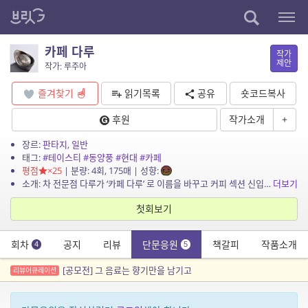
카페 다루
작가
제안
작가: 루주아
즐겨찾기
읽기목록
공유
숏코드복사
후원
작가소개
+
장르:
판타지
,
일반
태그:
#테이스티
#동양풍
#현대
#카페
평점
×25
| 분량: 4회, 175매 | 성향:
소개: 차 전문점 다루가 ‘카페 다루’ 로 이름을 바꾸고 커피 섹션 신입 직원을 채용하면서 벌어지는 이야기
더보기
첫회보기
회차
공지
리뷰
단문응원
책갈피
작품소개
4
5
[공모전] 그 음료는 향기만을 남기고
리뷰어큐레이션