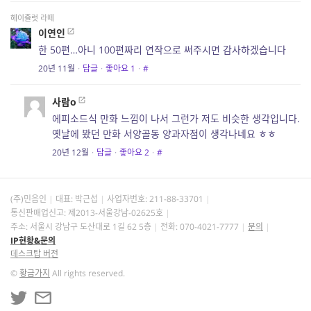
헤이즐럿 라떼
이연인
한 50편…아니 100편짜리 연작으로 써주시면 감사하겠습니다
20년 11월
·
답글
·
좋아요
1
·
#
사람o
에피소드식 만화 느낌이 나서 그런가 저도 비슷한 생각입니다.
옛날에 봤던 만화 서양골동 양과자점이 생각나네요 ㅎㅎ
20년 12월
·
답글
·
좋아요
2
·
#
(주)민음인
대표: 박근섭
사업자번호:
211-88-33701
통신판매업신고: 제2013-서울강남-02625호
주소: 서울시 강남구 도산대로 1길 62 5층
전화: 070-4021-7777
문의
IP현황&문의
데스크탑 버전
©
황금가지
All rights reserved.