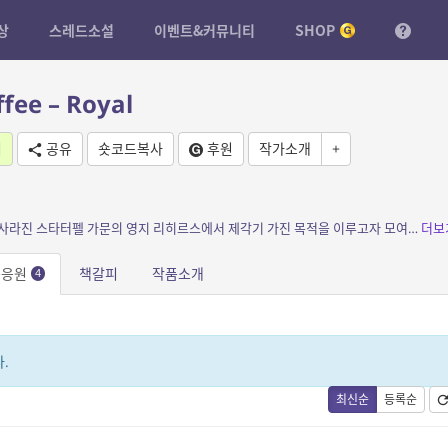
상
스레드소설
이벤트&커뮤니티
SHOP
fee – Royal
기
공유
숏코드복사
후원
작가소개
+
소개: 청록용 돈키호테와 약속을 지키지 않아 사라진 스타터펠 가문의 영지 리히르스에서 제각기 가진 목적을 이루고자 모여든 자들. 평온한 숲속에서 지내다가 운명에 이끌려 리히르스까지 당도한...
더보
문응원
책갈피
작품소개
4
.
최신순
등록순