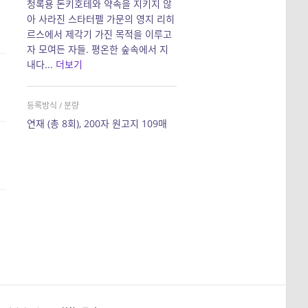
청록용 돈키호테와 약속을 지키지 않
아 사라진 스타터펠 가문의 영지 리히
르스에서 제각기 가진 목적을 이루고
자 모여든 자들. 평온한 숲속에서 지
내다...
더보기
등록방식 / 분량
연재 (총 8회), 200자 원고지 109매