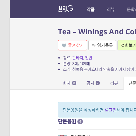
작품
리뷰
문학
Tea – Winings And Cof
즐겨찾기
읽기목록
첫회보
장르:
판타지
,
일반
분량: 8회, 109매
회차
공지
리뷰
단
8
7
단문응원을 작성하려면
로그인
해야 합니다
단문응원
4