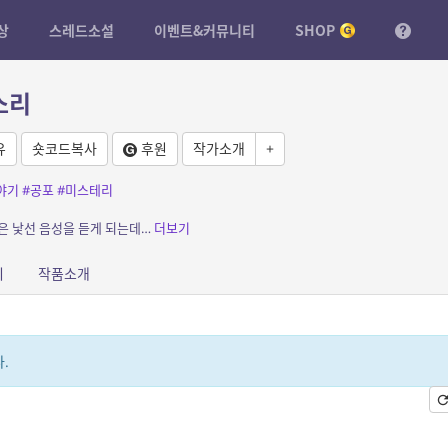
상
스레드소설
이벤트&커뮤니티
SHOP
소리
유
숏코드복사
후원
작가소개
+
야기
#공포
#미스테리
은 낯선 음성을 듣게 되는데…
더보기
피
작품소개
.