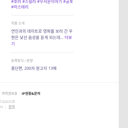
#호러
#스릴러
#무서운이야기
#공포
#미스테리
작품 소개
연인과의 데이트로 영화를 보러 간 우
현은 낯선 음성을 듣게 되는데…
더보
기
등록방식 / 분량
중단편, 200자 원고지 13매
저작권보호
·
IP현황&문의
-02625호
om
|
문의