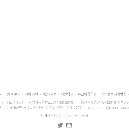
기
·
원고 투고
·
기획 제안
·
제안/제보
·
회원약관
·
유료이용약관
·
개인정보처리방침
·
|
대표: 박근섭
|
사업자등록번호: 211-88-33701
|
통신판매업신고: 제2013-서울강남
시 강남구 도산대로 1길 62 5층
|
전화: 070-4021-7777
|
webmaster@minumsa.c
©
황금가지
. All rights reserved.