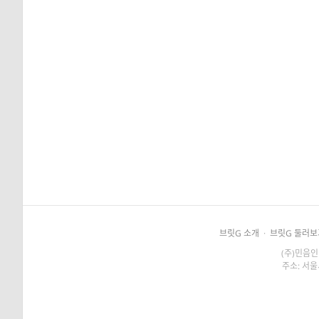
브릿G 소개
·
브릿G 둘러보
(주)민음인
주소: 서울