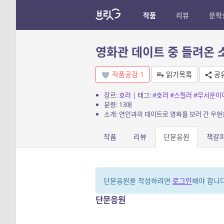
작품
리뷰
문학
영화관 데이트 중 들려온 
작품공감
1
읽기목록
공
장르:
호러
| 태그:
#호러
#스릴러
#무서운이
분량: 13매
소개: 연인과의 데이트로 영화를 보러 간 우현
작품
리뷰
단문응원
책갈
단문응원을 작성하려면
로그인
해야 합니다
단문응원