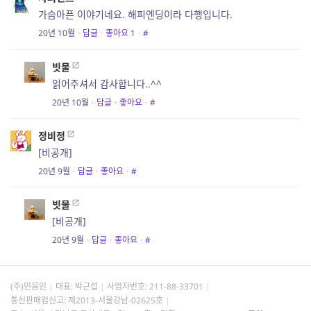
가슴아픈 이야기네요. 해피엔딩이라 다행입니다.
20년 10월
·
답글
·
좋아요
1
·
#
빗물
읽어주셔서 감사합니다..^^
20년 10월
·
답글
·
좋아요
·
#
정비정
[비공개]
20년 9월
·
답글
·
좋아요
·
#
빗물
[비공개]
20년 9월
·
답글
·
좋아요
·
#
(주)민음인
대표: 박근섭
사업자번호:
211-88-33701
통신판매업신고: 제2013-서울강남-02625호