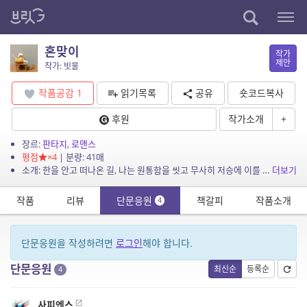
혼맞이
작가
제안
작가: 빗물
작품공감
1
읽기목록
공유
숏코드복사
후원
작가소개
+
장르:
판타지
,
로맨스
평점
×4
| 분량: 41매
소개: 한을 안고 떠나온 길, 나는 원통함을 씻고 무사히 저승에 이를 수 있을까요. 그가 도와주기만을 바랍니다. -혼맞이란, 진도 씻김굿의 막바지에 부르는 무가로, 혼을 달래기 위해 당골...
더보기
작품
리뷰
단문응원
책갈피
작품소개
4
단문응원을 작성하려면
로그인
해야 합니다.
단문응원
최신순
등록순
4
사피엔스