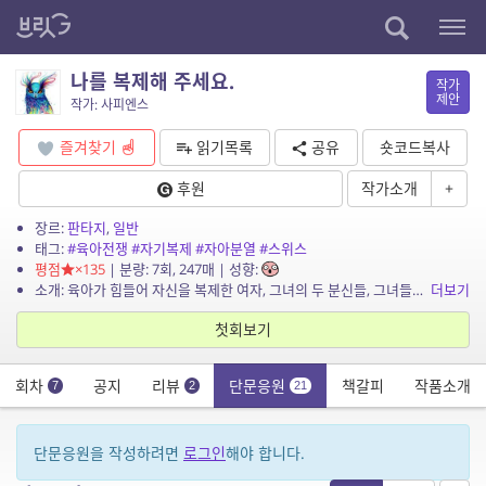
나를 복제해 주세요.
작가
제안
작가: 사피엔스
즐겨찾기
읽기목록
공유
숏코드복사
후원
작가소개
+
장르:
판타지
,
일반
태그:
#육아전쟁
#자기복제
#자아분열
#스위스
평점
×135
| 분량: 7회, 247매 | 성향:
소개: 육아가 힘들어 자신을 복제한 여자, 그녀의 두 분신들, 그녀들의 남편, 네 사람의 이야기.
더보기
첫회보기
회차
공지
리뷰
단문응원
책갈피
작품소개
7
2
21
단문응원을 작성하려면
로그인
해야 합니다.