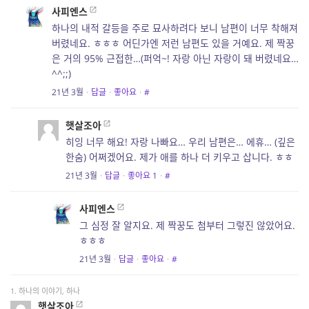
사피엔스
하나의 내적 갈등을 주로 묘사하려다 보니 남편이 너무 착해져
버렸네요. ㅎㅎㅎ 어딘가엔 저런 남편도 있을 거예요. 제 짝꿍
은 거의 95% 근접한…(퍼억~! 자랑 아닌 자랑이 돼 버렸네요…
^^;;)
21년 3월
·
답글
·
좋아요
·
#
햇살조아
히잉 너무 해요! 자랑 나빠요… 우리 남편은… 에휴… (깊은
한숨) 어쩌겠어요. 제가 애를 하나 더 키우고 삽니다. ㅎㅎ
21년 3월
·
답글
·
좋아요
1
·
#
사피엔스
그 심정 잘 알지요. 제 짝꿍도 첨부터 그렇진 않았어요.
ㅎㅎㅎ
21년 3월
·
답글
·
좋아요
·
#
1. 하나의 이야기, 하나
햇살조아