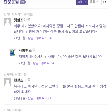
단문응원
최신순
등록순
21
7. 하나의 이야기, 셋(최종)
햇살조아
너무 재미있었어요! 마지막은 정말… 저도 안된다 소리치고 말았
답니다. 간만에 재미있는 작품 봐서 좋았어요 고맙습니다~
21년 3월
·
답글
·
좋아요
1
·
#
사피엔스
재밌게 봐 주셔서 감사합니다. ^^ 좋은 하루 보내세요! ^^
21년 3월
·
답글
·
좋아요
·
#
5. 재원의 이야기, 둘
햇살조아
복제라고 하지만… 정말 그럴까 라는 물음에 음… 하고 같이 생각
하게 되네요
21년 3월
·
답글
·
좋아요
1
·
#
4. 세나의 이야기