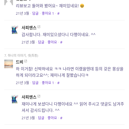
리뷰보고 들어와 봤어요~ 재미있네요!
21년 3월
·
답글
·
좋아요
1
·
#
사피엔스
감사합니다. 재미있으셨다니 다행이네요. ^^
21년 3월
·
답글
·
좋아요
·
#
7. 하나의 이야기, 셋(최종)
드비
하 이거참! 신박하네요 ㅋㅋ 나라면 이랬을텐데 등의 갖은 몽상을
하게 되더라고요^^; 재미나게 잘봤습니다ㅋ
21년 3월
·
답글
·
좋아요
1
·
#
사피엔스
재미나게 보셨다니 다행이네요 ^^ 읽어 주시고 댓글도 남겨주
셔서 감사드립니다. ^^
21년 3월
·
답글
·
좋아요
·
#