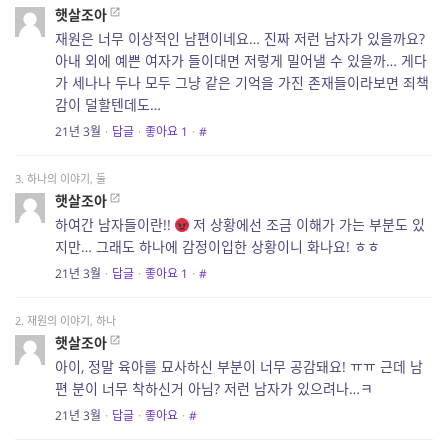
햇살조아
재원은 너무 이상적인 남편이네요… 진짜 저런 남자가 있을까요?
아내 외에 예쁜 여자가 들이대면 저렇게 밀어낼 수 있을까… 게다
가 세나나 두나 모두 그냥 같은 기억을 가진 존재들이라보면 죄책
감이 덜할텐데도…
21년 3월
·
답글
·
좋아요
1
·
#
3. 하나의 이야기, 둘
햇살조아
하여간 남자들이란!!
저 상황에선 조금 이해가 가는 부분도 있
지만… 그래도 하나에 감정이입한 상황이니 화나요! ㅎㅎ
21년 3월
·
답글
·
좋아요
1
·
#
2. 재원의 이야기, 하나
햇살조아
아이, 정말 육아를 묘사하신 부분이 너무 공감돼요! ㅠㅠ 근데 남
편 분이 너무 착하신거 아님? 저런 남자가 있으려나…ㅋ
21년 3월
·
답글
·
좋아요
·
#