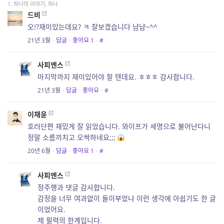
1. 하나의 이야기, 하나
드비
오!?재미있는데요? ㅋ 잘보겠습니다 냠냠~^^
21년 3월
·
답글
·
좋아요
1
·
#
사피엔스
마지막까지 재미있어야 할 텐데요. ㅎㅎㅎ 감사합니다.
21년 3월
·
답글
·
좋아요
·
#
이채윤
호러단편 재밌게 잘 읽었습니다. 와이프가 세명으로 불어난다니
정말 소름끼치고 오싹하네요;;;
20년 6월
·
답글
·
좋아요
1
·
#
사피엔스
정주행과 댓글 감사합니다.
감정을 너무 여과없이 들이부었나 이런 생각에 아쉽기도 한 글
이었어요.
제 필력의 한계입니다.