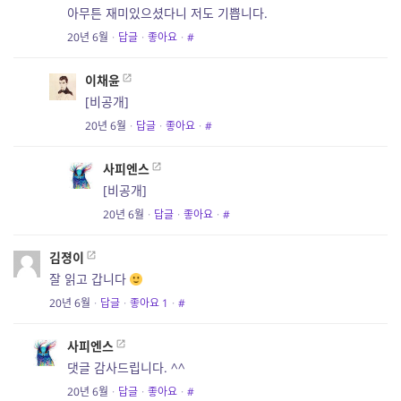
아무튼 재미있으셨다니 저도 기쁩니다.
20년 6월
·
답글
·
좋아요
·
#
이채윤
[비공개]
20년 6월
·
답글
·
좋아요
·
#
사피엔스
[비공개]
20년 6월
·
답글
·
좋아요
·
#
김졍이
잘 읽고 갑니다
20년 6월
·
답글
·
좋아요
1
·
#
사피엔스
댓글 감사드립니다. ^^
20년 6월
·
답글
·
좋아요
·
#