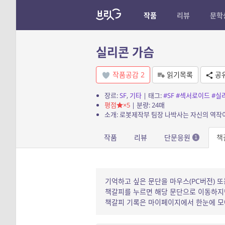
작품
리뷰
문학
실리콘 가슴
작품공감
2
읽기목록
공
장르:
SF
,
기타
| 태그:
#SF
#섹서로이드
#실
평점
×5
| 분량: 24매
작품
리뷰
단문응원
책
1
기억하고 싶은 문단을 마우스(PC버전) 또
책갈피를 누르면 해당 문단으로 이동하지만
책갈피 기록은 마이페이지에서 한눈에 모아