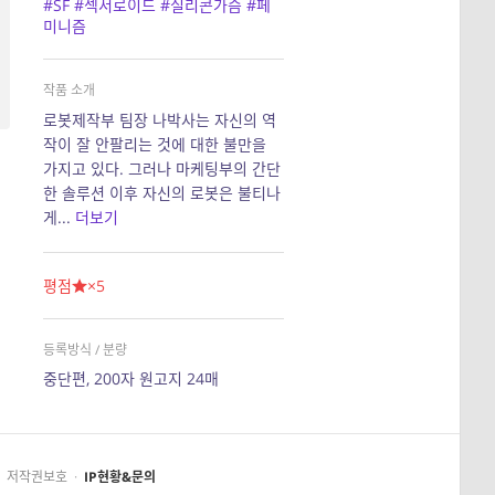
#SF
#섹서로이드
#실리콘가슴
#페
미니즘
작품 소개
로봇제작부 팀장 나박사는 자신의 역
작이 잘 안팔리는 것에 대한 불만을
가지고 있다. 그러나 마케팅부의 간단
한 솔루션 이후 자신의 로봇은 불티나
게...
더보기
평점
×5
등록방식 / 분량
중단편, 200자 원고지 24매
저작권보호
·
IP현황&문의