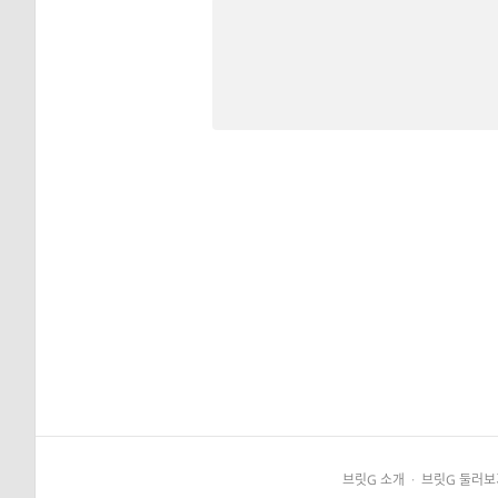
브릿G 소개
·
브릿G 둘러보