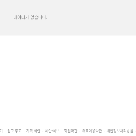
데이터가 없습니다.
기
·
원고 투고
·
기획 제안
·
제안/제보
·
회원약관
·
유료이용약관
·
개인정보처리방침
·