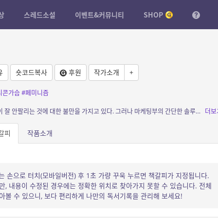
상
스레드소설
이벤트&커뮤니티
SHOP
유
숏코드복사
후원
작가소개
+
리콘가슴
#페미니즘
소개: 로봇제작부 팀장 나박사는 자신의 역작이 잘 안팔리는 것에 대한 불만을 가지고 있다. 그러나 마케팅부의 간단한 솔루션 이후 자신의 로봇은 불티나게 팔린다. 어쩔수 없지만 받아들이는데...
더보
갈피
작품소개
는 손으로 터치(모바일버전) 후 1초 가량 꾸욱 누르면 책갈피가 지정됩니다.
, 내용이 수정된 경우에는 정확한 위치로 찾아가지 못할 수 있습니다. 전체
볼 수 있으니, 보다 편리하게 나만의 독서기록을 관리해 보세요!