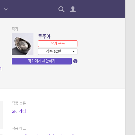
작가
루주아
작가 구독
작품 62편
작가에게 제안하기
기
작품 분류
SF
,
기타
작품 태그