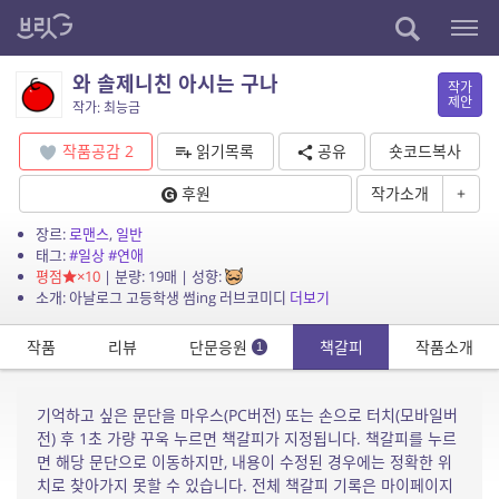
와 솔제니친 아시는 구나
작가
제안
작가: 최능금
작품공감
2
읽기목록
공유
숏코드복사
후원
작가소개
+
장르:
로맨스
,
일반
태그:
#일상
#연애
평점
×10
| 분량: 19매 | 성향:
소개: 아날로그 고등학생 썸ing 러브코미디
더보기
작품
리뷰
단문응원
책갈피
작품소개
1
기억하고 싶은 문단을 마우스(PC버전) 또는 손으로 터치(모바일버
전) 후 1초 가량 꾸욱 누르면 책갈피가 지정됩니다. 책갈피를 누르
면 해당 문단으로 이동하지만, 내용이 수정된 경우에는 정확한 위
치로 찾아가지 못할 수 있습니다. 전체 책갈피 기록은 마이페이지