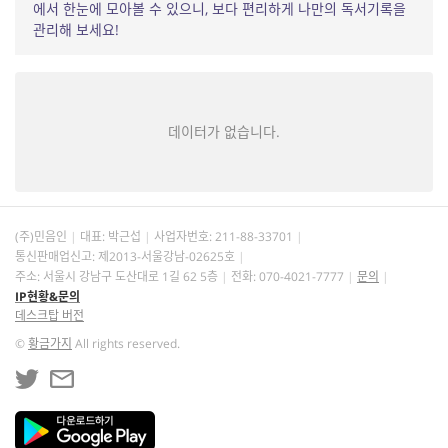
에서 한눈에 모아볼 수 있으니, 보다 편리하게 나만의 독서기록을
관리해 보세요!
데이터가 없습니다.
(주)민음인
대표: 박근섭
사업자번호:
211-88-33701
통신판매업신고: 제2013-서울강남-02625호
주소: 서울시 강남구 도산대로 1길 62 5층
전화: 070-4021-7777
문의
IP현황&문의
데스크탑 버전
©
황금가지
All rights reserved.