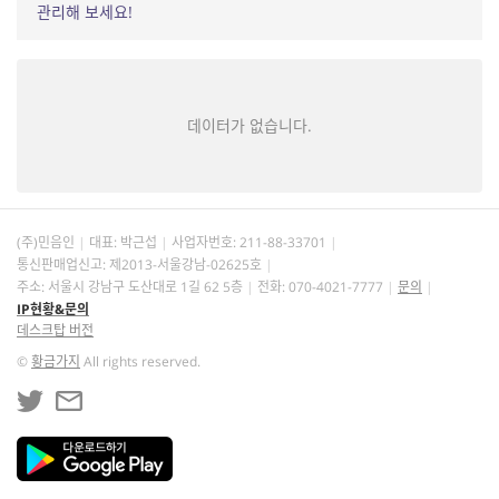
관리해 보세요!
데이터가 없습니다.
(주)민음인
대표: 박근섭
사업자번호:
211-88-33701
통신판매업신고: 제2013-서울강남-02625호
주소: 서울시 강남구 도산대로 1길 62 5층
전화: 070-4021-7777
문의
IP현황&문의
데스크탑 버전
©
황금가지
All rights reserved.