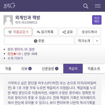
외계인과 책방
작가
제안
작가: 미스터버티고
작품공감
9
읽기목록
공유
숏코드복사
후원
작가소개
+
장르:
판타지
,
SF
,
일반
평점
×30
| 분량: 38매
소개:
더보기
작품
리뷰
단문응원
책갈피
작품소개
1
7
기억하고 싶은 문단을 마우스(PC버전) 또는 손으로 터치(모바일버
전) 후 1초 가량 꾸욱 누르면 책갈피가 지정됩니다. 책갈피를 누르
면 해당 문단으로 이동하지만, 내용이 수정된 경우에는 정확한 위
치로 찾아가지 못할 수 있습니다. 전체 책갈피 기록은 마이페이지
에서 한눈에 모아볼 수 있으니, 보다 편리하게 나만의 독서기록을