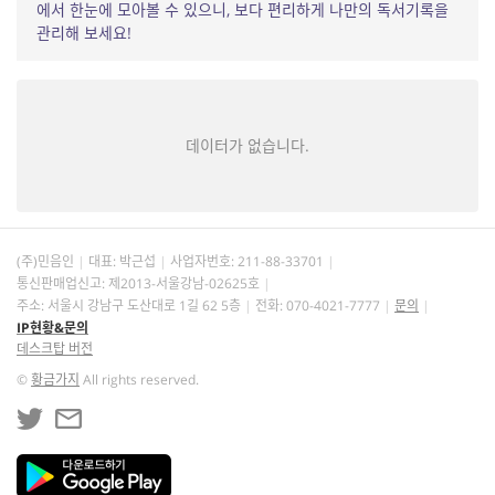
에서 한눈에 모아볼 수 있으니, 보다 편리하게 나만의 독서기록을
관리해 보세요!
데이터가 없습니다.
(주)민음인
대표: 박근섭
사업자번호:
211-88-33701
통신판매업신고: 제2013-서울강남-02625호
주소: 서울시 강남구 도산대로 1길 62 5층
전화: 070-4021-7777
문의
IP현황&문의
데스크탑 버전
©
황금가지
All rights reserved.