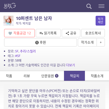
10퍼센트 남은 남자
작가
제안
작가: 박지설
작품공감
12
읽기목록
공유
숏코드복사
후원
작가소개
+
장르:
SF
,
추리/스릴러
태그:
#SF
분량: 58매
소개: 그 어떤 기술력에도 인간은 이길 겁니다
더보기
작품
리뷰
단문응원
책갈피
작품소개
6
기억하고 싶은 문단을 마우스(PC버전) 또는 손으로 터치(모바일버
전) 후 1초 가량 꾸욱 누르면 책갈피가 지정됩니다. 책갈피를 누르
면 해당 문단으로 이동하지만, 내용이 수정된 경우에는 정확한 위
치로 찾아가지 못할 수 있습니다. 전체 책갈피 기록은 마이페이지