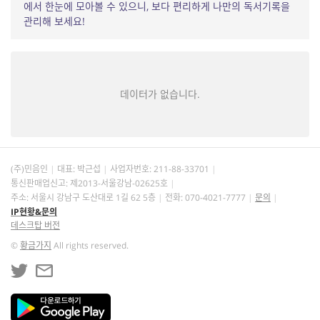
에서 한눈에 모아볼 수 있으니, 보다 편리하게 나만의 독서기록을
관리해 보세요!
데이터가 없습니다.
(주)민음인
대표: 박근섭
사업자번호:
211-88-33701
통신판매업신고: 제2013-서울강남-02625호
주소: 서울시 강남구 도산대로 1길 62 5층
전화: 070-4021-7777
문의
IP현황&문의
데스크탑 버전
©
황금가지
All rights reserved.