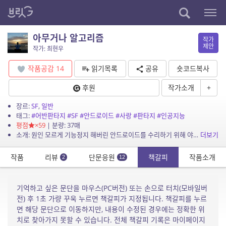
아무거나 알고리즘
작가
제안
작가: 최현우
작품공감
14
읽기목록
공유
숏코드복사
후원
작가소개
+
장르:
SF
,
일반
태그:
#어반판타지
#SF
#안드로이드
#사랑
#판타지
#인공지능
평점
×59
| 분량: 37매
소개: 원인 모르게 기능정지 해버린 안드로이드를 수리하기 위해 야근을 하는 수리기사의 애환.
더보기
작품
리뷰
단문응원
책갈피
작품소개
2
12
기억하고 싶은 문단을 마우스(PC버전) 또는 손으로 터치(모바일버
전) 후 1초 가량 꾸욱 누르면 책갈피가 지정됩니다. 책갈피를 누르
면 해당 문단으로 이동하지만, 내용이 수정된 경우에는 정확한 위
치로 찾아가지 못할 수 있습니다. 전체 책갈피 기록은 마이페이지