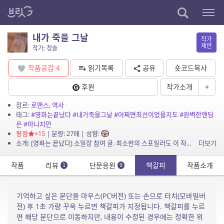
내가 죽을 그날
작가
제안
작가: 청슬
작품공감
4
읽기목록
공유
숏코드복사
후원
작가소개
+
장르:
로맨스
,
역사
태그:
#영화는끝났다
#내가죽을그날
#어쩌면최선이었을지도
#완벽한엔딩
은
#아니지만
평점
×15
| 분량: 27매 | 성향:
소개: [영화는 끝났다] 소일장 참여 글. 최소한의 스포일러도 이 작품을 표현할 듯하여 작품 소개는 여기서 끝냅니다. 이 글의 배경은 실제와 동일하지만 인물, 사건 등은 모두 허구이며 사...
더보기
작품
리뷰
단문응원
책갈피
작품소개
1
9
기억하고 싶은 문단을 마우스(PC버전) 또는 손으로 터치(모바일버
전) 후 1초 가량 꾸욱 누르면 책갈피가 지정됩니다. 책갈피를 누르
면 해당 문단으로 이동하지만, 내용이 수정된 경우에는 정확한 위