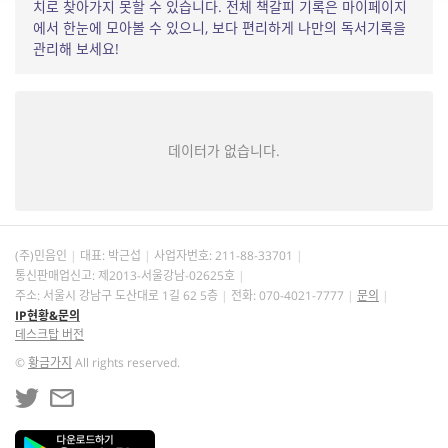
치로 찾아가지 못할 수 있습니다. 전체 책갈피 기록은 마이페이지
에서 한눈에 모아볼 수 있으니, 보다 편리하게 나만의 독서기록을
관리해 보세요!
데이터가 없습니다.
(주)민음인
대표: 박근섭
사업자번호:
211-88-33701
통신판매업신고: 제2013-서울강남-02625호
주소: 서울시 강남구 도산대로 1길 62 5층
전화: 070-4021-7777
문의
IP현황&문의
데스크탑 버전
©
황금가지
All rights reserved.