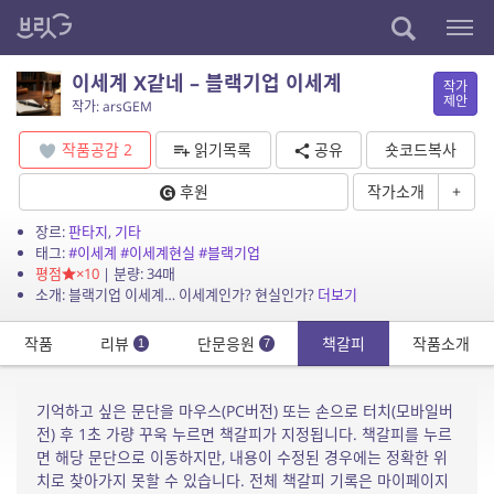
이세계 X같네 – 블랙기업 이세계
작가
제안
작가: arsGEM
작품공감
2
읽기목록
공유
숏코드복사
후원
작가소개
+
장르:
판타지
,
기타
태그:
#이세계
#이세계현실
#블랙기업
평점
×10
| 분량: 34매
소개: 블랙기업 이세계… 이세계인가? 현실인가?
더보기
작품
리뷰
단문응원
책갈피
작품소개
1
7
기억하고 싶은 문단을 마우스(PC버전) 또는 손으로 터치(모바일버
전) 후 1초 가량 꾸욱 누르면 책갈피가 지정됩니다. 책갈피를 누르
면 해당 문단으로 이동하지만, 내용이 수정된 경우에는 정확한 위
치로 찾아가지 못할 수 있습니다. 전체 책갈피 기록은 마이페이지