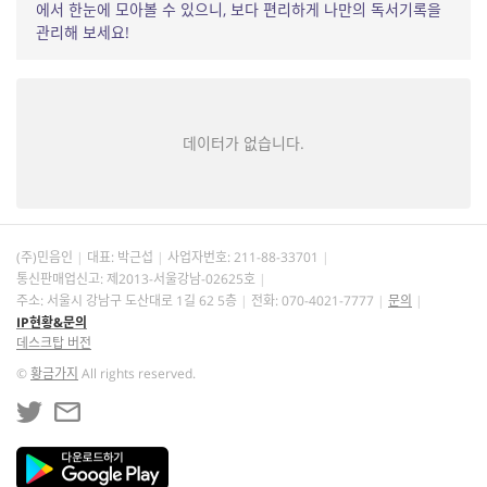
에서 한눈에 모아볼 수 있으니, 보다 편리하게 나만의 독서기록을
관리해 보세요!
데이터가 없습니다.
(주)민음인
대표: 박근섭
사업자번호:
211-88-33701
통신판매업신고: 제2013-서울강남-02625호
주소: 서울시 강남구 도산대로 1길 62 5층
전화: 070-4021-7777
문의
IP현황&문의
데스크탑 버전
©
황금가지
All rights reserved.