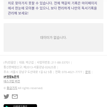
치로 찾아가지 못할 수 있습니다. 전체 책갈피 기록은 마이페이지
에서 한눈에 모아볼 수 있으니, 보다 편리하게 나만의 독서기록을
관리해 보세요!
데이터가 없습니다.
(주)민음인
대표: 박근섭
사업자번호:
211-88-33701
통신판매업신고: 제2013-서울강남-02625호
주소: 서울시 강남구 도산대로 1길 62 5층
전화: 070-4021-7777
문의
IP현황&문의
데스크탑 버전
©
황금가지
All rights reserved.