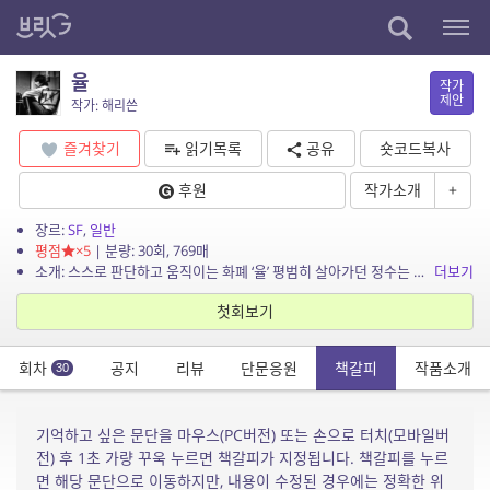
율
작가
제안
작가: 해리쓴
즐겨찾기
읽기목록
공유
숏코드복사
후원
작가소개
+
장르:
SF
,
일반
평점
×5
| 분량: 30회, 769매
소개: 스스로 판단하고 움직이는 화폐 ‘율’ 평범히 살아가던 정수는 어느 날 율로부터 제재를 받게 된다. 하지만 무슨 죄를 저질렀는지 누구도 말해주지 않는데…
더보기
첫회보기
회차
공지
리뷰
단문응원
책갈피
작품소개
30
기억하고 싶은 문단을 마우스(PC버전) 또는 손으로 터치(모바일버
전) 후 1초 가량 꾸욱 누르면 책갈피가 지정됩니다. 책갈피를 누르
면 해당 문단으로 이동하지만, 내용이 수정된 경우에는 정확한 위