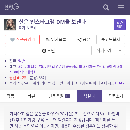
신은 인스타그램 DM을 보낸다
작가
제안
작가: 노르바
작품공감
4
읽기목록
공유
숏코드복사
후원
작가소개
+
장르:
일반
태그:
#아포페니아
#의미요법
#우연
#융심리학
#번아웃
#신앙
#에믹
#에
틱
#에틱의에믹화
평점
×25
| 분량: 33매
소개: 인간은 어떻게 의미를 찾고 만들어내고 그것으로 버티고 다시 일어나는가, 신앙은 개인에게 어떤 방식으로 기능하는가, 기적과 구원은 어떤 모습으로 오는가
더보기
작품
리뷰
단문응원
책갈피
작품소개
11
기억하고 싶은 문단을 마우스(PC버전) 또는 손으로 터치(모바일버
전) 후 1초 가량 꾸욱 누르면 책갈피가 지정됩니다. 책갈피를 누르
면 해당 문단으로 이동하지만, 내용이 수정된 경우에는 정확한 위