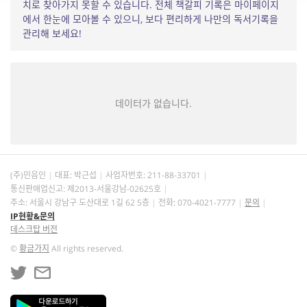
치로 찾아가지 못할 수 있습니다. 전체 책갈피 기록은 마이페이지
에서 한눈에 모아볼 수 있으니, 보다 편리하게 나만의 독서기록을
관리해 보세요!
데이터가 없습니다.
(주)민음인
대표: 박근섭
사업자번호:
211-88-33701
통신판매업신고: 제2013-서울강남-02625호
주소: 서울시 강남구 도산대로 1길 62 5층
전화: 070-4021-7777
문의
IP현황&문의
데스크탑 버전
©
황금가지
All rights reserved.