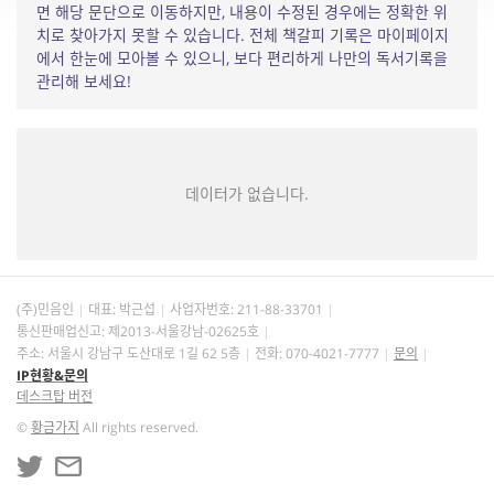
면 해당 문단으로 이동하지만, 내용이 수정된 경우에는 정확한 위
치로 찾아가지 못할 수 있습니다. 전체 책갈피 기록은 마이페이지
에서 한눈에 모아볼 수 있으니, 보다 편리하게 나만의 독서기록을
관리해 보세요!
데이터가 없습니다.
(주)민음인
대표: 박근섭
사업자번호:
211-88-33701
통신판매업신고: 제2013-서울강남-02625호
주소: 서울시 강남구 도산대로 1길 62 5층
전화: 070-4021-7777
문의
IP현황&문의
데스크탑 버전
©
황금가지
All rights reserved.