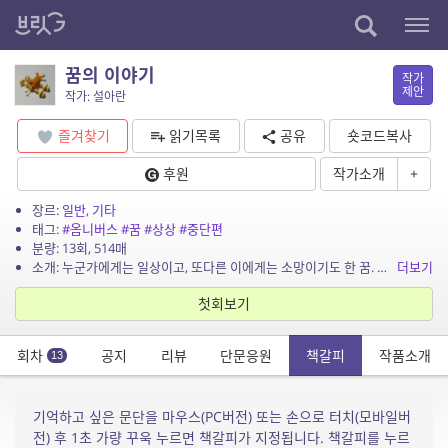
꿈의 이야기
작가
제안
작가: 설아란
즐겨찾기
읽기목록
공유
숏코드복사
후원
작가소개
+
장르:
일반
,
기타
태그:
#옴니버스
#꿈
#상상
#중단편
분량: 13회, 514매
소개: 누군가에게는 일상이고, 또다른 이에게는 소망이기도 한 꿈. 여러분의 꿈은 안녕하신가요? 과거의 미련, 현재의 소망, 미래의 예지…. 오늘 이곳에서 작가가 꾸었던 꿈을 ...
더보기
첫회보기
회차
공지
리뷰
단문응원
책갈피
작품소개
13
기억하고 싶은 문단을 마우스(PC버전) 또는 손으로 터치(모바일버
전) 후 1초 가량 꾸욱 누르면 책갈피가 지정됩니다. 책갈피를 누르