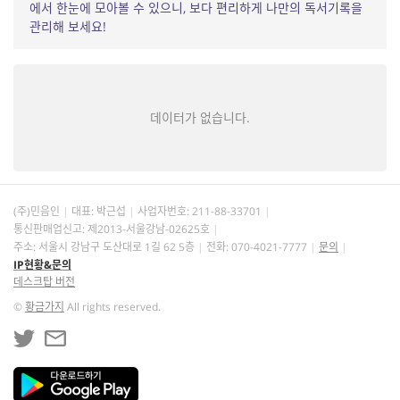
에서 한눈에 모아볼 수 있으니, 보다 편리하게 나만의 독서기록을
관리해 보세요!
데이터가 없습니다.
(주)민음인
대표: 박근섭
사업자번호:
211-88-33701
통신판매업신고: 제2013-서울강남-02625호
주소: 서울시 강남구 도산대로 1길 62 5층
전화: 070-4021-7777
문의
IP현황&문의
데스크탑 버전
©
황금가지
All rights reserved.