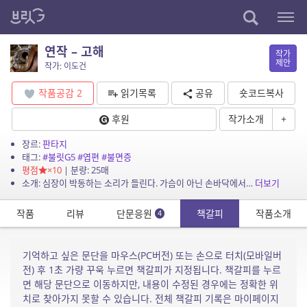
연작 – 고해
작가
제안
작가: 이도건
작품공감
2
읽기목록
공유
숏코드복사
후원
작가소개
+
장르:
판타지
태그:
#불릿G5
#엽편
#불면증
평점
×10
| 분량: 25매
소개: 심장이 박동하는 소리가 들린다. 가슴이 아닌 손바닥에서…
더보기
작품
리뷰
단문응원
책갈피
작품소개
4
기억하고 싶은 문단을 마우스(PC버전) 또는 손으로 터치(모바일버
전) 후 1초 가량 꾸욱 누르면 책갈피가 지정됩니다. 책갈피를 누르
면 해당 문단으로 이동하지만, 내용이 수정된 경우에는 정확한 위
치로 찾아가지 못할 수 있습니다. 전체 책갈피 기록은 마이페이지