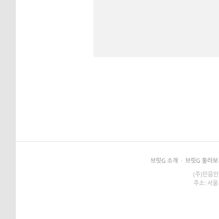
브릿G 소개
·
브릿G 둘러보
(주)민음인
주소: 서울