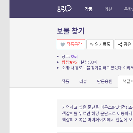
작품
리뷰
문학
보물 찾기
작품공감
읽기목록
공유
장르:
호러
평점
×5
| 분량: 30매
작품
리뷰
단문응원
책갈
기억하고 싶은 문단을 마우스(PC버전) 또
책갈피를 누르면 해당 문단으로 이동하지만
책갈피 기록은 마이페이지에서 한눈에 모아