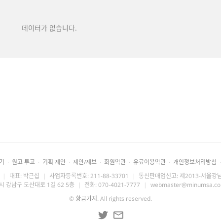
데이터가 없습니다.
기
·
원고 투고
·
기획 제안
·
제안/제보
·
회원약관
·
유료이용약관
·
개인정보처리방침
·
|
대표: 박근섭
|
사업자등록번호: 211-88-33701
|
통신판매업신고: 제2013-서울강남
시 강남구 도산대로 1길 62 5층
|
전화: 070-4021-7777
|
webmaster@minumsa.c
©
황금가지
. All rights reserved.