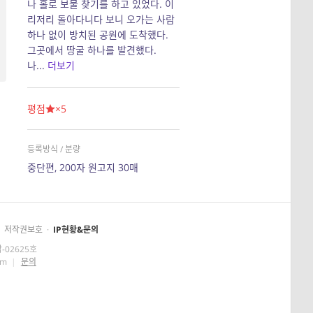
나 홀로 보물 찾기를 하고 있었다. 이
리저리 돌아다니다 보니 오가는 사람
하나 없이 방치된 공원에 도착했다.
그곳에서 땅굴 하나를 발견했다.
나...
더보기
평점
×5
등록방식 / 분량
중단편, 200자 원고지 30매
저작권보호
·
IP현황&문의
-02625호
om
|
문의