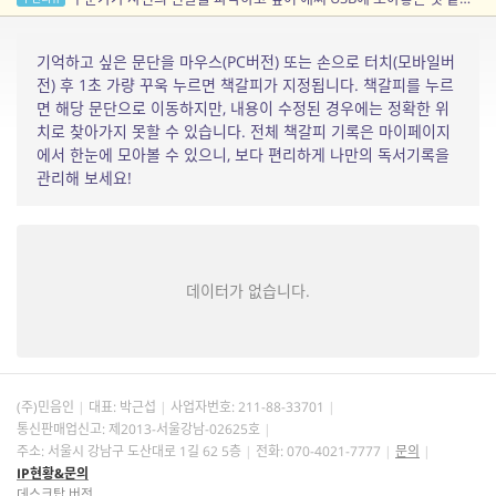
기억하고 싶은 문단을 마우스(PC버전) 또는 손으로 터치(모바일버
전) 후 1초 가량 꾸욱 누르면 책갈피가 지정됩니다. 책갈피를 누르
면 해당 문단으로 이동하지만, 내용이 수정된 경우에는 정확한 위
치로 찾아가지 못할 수 있습니다. 전체 책갈피 기록은 마이페이지
에서 한눈에 모아볼 수 있으니, 보다 편리하게 나만의 독서기록을
관리해 보세요!
데이터가 없습니다.
(주)민음인
대표: 박근섭
사업자번호:
211-88-33701
통신판매업신고: 제2013-서울강남-02625호
주소: 서울시 강남구 도산대로 1길 62 5층
전화: 070-4021-7777
문의
IP현황&문의
데스크탑 버전