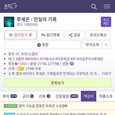
루세온 : 진실의 기록
작가
제안
작가: 기록관리인
즐겨찾기
읽기목록
공유
숏코드복사
후원
작가소개
+
장르:
SF
,
추리/스릴러
태그:
#좀비
#바이러스
#기록서사
#다큐픽션
#SF
#사실주의
#루세온
평점
×7354
| 분량: 271회, 2,777매 | 성향:
가격:
270화 무료
1
소개: 좀비 바이러스 루세온. 기록물로만 전개되는 다큐픽션. 이 이야기는 픽션이며 등장하는 인물, 단체, 사건은 실제와 어떠한 관련도 없음을 밝힙니다.
더보기
첫회보기
회차
공지
리뷰
단문응원
책갈피
작품소개
271
5
3
3049
웹의 기능을 활용한 독특한 소설들🌐
추천셀렉션
누군가가 사건의 전말을 파악하고 싶어 애써 USB에 모아놓은 것 같은 기록
추천리뷰