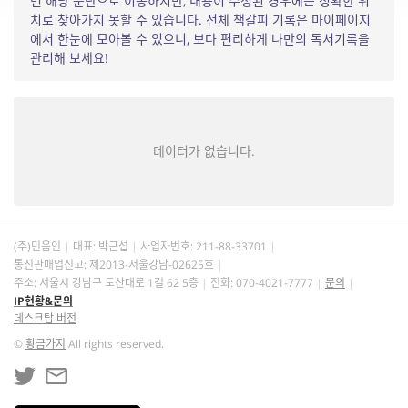
면 해당 문단으로 이동하지만, 내용이 수정된 경우에는 정확한 위
치로 찾아가지 못할 수 있습니다. 전체 책갈피 기록은 마이페이지
에서 한눈에 모아볼 수 있으니, 보다 편리하게 나만의 독서기록을
관리해 보세요!
데이터가 없습니다.
(주)민음인
대표: 박근섭
사업자번호:
211-88-33701
통신판매업신고: 제2013-서울강남-02625호
주소: 서울시 강남구 도산대로 1길 62 5층
전화: 070-4021-7777
문의
IP현황&문의
데스크탑 버전
©
황금가지
All rights reserved.