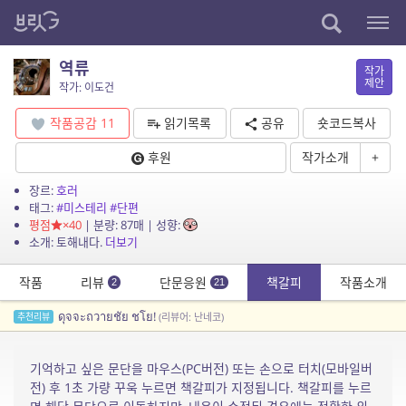
역류
작가
제안
작가: 이도건
작품공감
11
읽기목록
공유
숏코드복사
후원
작가소개
+
장르:
호러
태그:
#미스테리
#단편
평점
×40
| 분량: 87매 | 성향:
소개: 토해내다.
더보기
작품
리뷰
단문응원
책갈피
작품소개
2
21
ดุจจะถวายชัย ชโย!
추천리뷰
(리뷰어: 난네코)
기억하고 싶은 문단을 마우스(PC버전) 또는 손으로 터치(모바일버
전) 후 1초 가량 꾸욱 누르면 책갈피가 지정됩니다. 책갈피를 누르