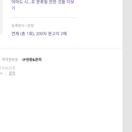
아마도 시…로 분류될 만한 것들
더보
기
등록방식 / 분량
연재 (총 1회), 200자 원고지 2매
저작권보호
·
IP현황&문의
-02625호
om
|
문의