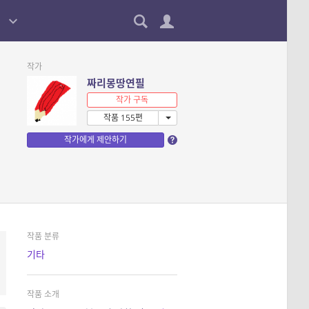
작가
짜리몽땅연필
작가 구독
작품 155편
작가에게 제안하기
작품 분류
기타
작품 소개