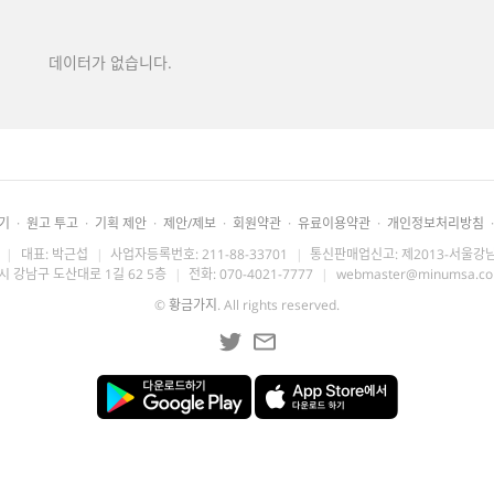
데이터가 없습니다.
기
·
원고 투고
·
기획 제안
·
제안/제보
·
회원약관
·
유료이용약관
·
개인정보처리방침
·
|
대표: 박근섭
|
사업자등록번호: 211-88-33701
|
통신판매업신고: 제2013-서울강남
시 강남구 도산대로 1길 62 5층
|
전화: 070-4021-7777
|
webmaster@minumsa.c
©
황금가지
. All rights reserved.