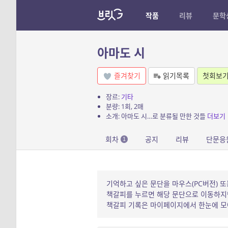
작품
리뷰
문학
아마도 시
즐겨찾기
읽기목록
첫회보
장르:
기타
분량: 1회, 2매
소개: 아마도 시…로 분류될 만한 것들
더보기
회차
공지
리뷰
단문응
1
기억하고 싶은 문단을 마우스(PC버전) 또
책갈피를 누르면 해당 문단으로 이동하지만
책갈피 기록은 마이페이지에서 한눈에 모아