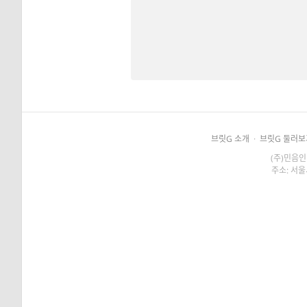
브릿G 소개
·
브릿G 둘러보
(주)민음인
주소: 서울