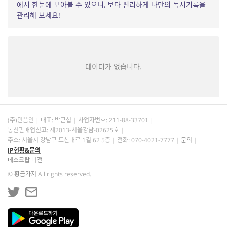
에서 한눈에 모아볼 수 있으니, 보다 편리하게 나만의 독서기록을
관리해 보세요!
데이터가 없습니다.
(주)민음인
대표: 박근섭
사업자번호:
211-88-33701
통신판매업신고: 제2013-서울강남-02625호
주소: 서울시 강남구 도산대로 1길 62 5층
전화: 070-4021-7777
문의
IP현황&문의
데스크탑 버전
©
황금가지
All rights reserved.