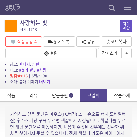
사랑하는 빛
작가
제안
작가: 1713
작품공감
4
읽기목록
공유
숏코드복사
후원
작가소개
+
장르:
판타지
,
일반
태그:
#불개
#빛
#사랑
평점
×15
| 분량: 13매
소개: 불개 이야기
더보기
작품
리뷰
단문응원
책갈피
작품소개
2
기억하고 싶은 문단을 마우스(PC버전) 또는 손으로 터치(모바일버
전) 후 1초 가량 꾸욱 누르면 책갈피가 지정됩니다. 책갈피를 누르
면 해당 문단으로 이동하지만, 내용이 수정된 경우에는 정확한 위
치로 찾아가지 못할 수 있습니다. 전체 책갈피 기록은 마이페이지