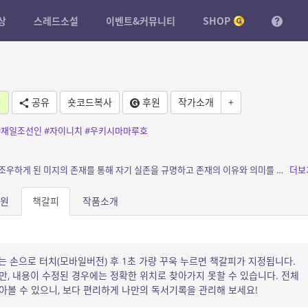
상
스레드소설
이벤트&커뮤니티
SHOP
기
공유
숏코드복사
후원
작가소개
+
#재일조선인
#자이니치
#우키시마마루호
소개: 상처와 소외로 얼룩진 초라한 인생에서 조우하게 된 미지의 존재를 통해 자기 실존을 규명하고 존재의 이유와 의미를 체득해 가는 여정의 서사.
더보
원
책갈피
작품소개
는 손으로 터치(모바일버전) 후 1초 가량 꾸욱 누르면 책갈피가 지정됩니다.
, 내용이 수정된 경우에는 정확한 위치로 찾아가지 못할 수 있습니다. 전체
볼 수 있으니, 보다 편리하게 나만의 독서기록을 관리해 보세요!