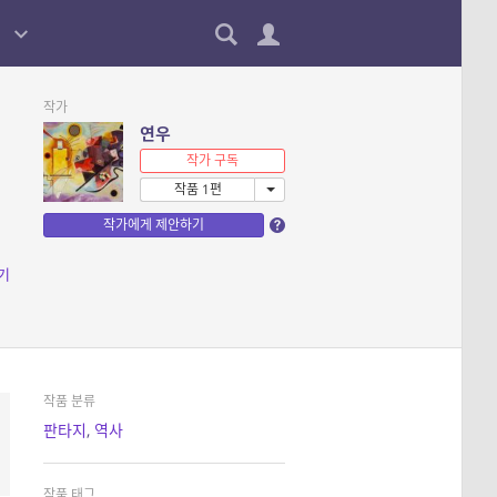
작가
연우
작가 구독
작품 1편
작가에게 제안하기
기
작품 분류
판타지
,
역사
작품 태그