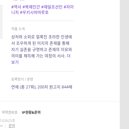
#역사
#복제인간
#재일조선인
#자이
니치
#우키시마마루호
작품 소개
상처와 소외로 얼룩진 초라한 인생에
서 조우하게 된 미지의 존재를 통해
자기 실존을 규명하고 존재의 이유와
의미를 체득해 가는 여정의 서사.
더
보기
등록방식 / 분량
연재 (총 27회), 200자 원고지 844매
저작권보호
·
IP현황&문의
-02625호
om
|
문의