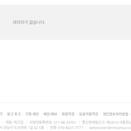
데이터가 없습니다.
기
·
원고 투고
·
기획 제안
·
제안/제보
·
회원약관
·
유료이용약관
·
개인정보처리방침
·
|
대표: 박근섭
|
사업자등록번호: 211-88-33701
|
통신판매업신고: 제2013-서울강남
시 강남구 도산대로 1길 62 5층
|
전화: 070-4021-7777
|
webmaster@minumsa.c