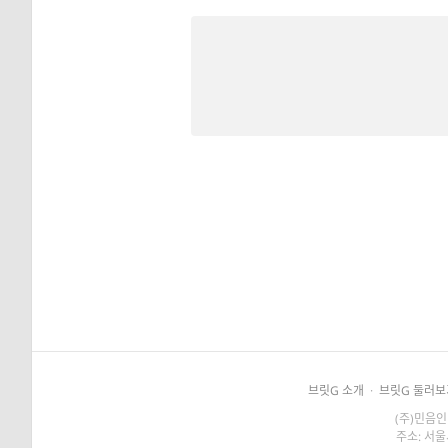
브릿G 소개
·
브릿G 둘러보
(주)민음인
주소: 서울