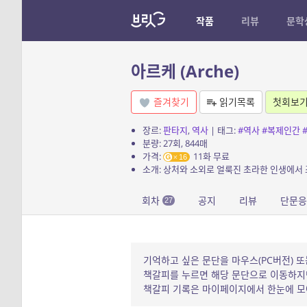
작품
리뷰
문학
아르케 (Arche)
즐겨찾기
읽기목록
첫회보
장르:
판타지
,
역사
| 태그:
#역사
#복제인간
분량: 27회, 844매
가격:
11화 무료
16
회차
공지
리뷰
단문응
27
기억하고 싶은 문단을 마우스(PC버전) 또
책갈피를 누르면 해당 문단으로 이동하지만
책갈피 기록은 마이페이지에서 한눈에 모아