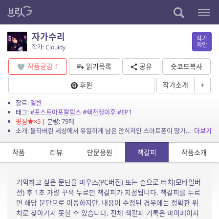
자가수리
작가
제안
작가: Clouidy
작품공감
1
읽기목록
공유
숏코드복사
후원
작가소개
+
장르:
일반
태그:
#포스트아포칼립스
#핵전쟁이후
#EP1
평점
×5
| 분량: 79매
소개: 불타버린 세상에서 유일하게 남은 안식처인 스마트폰이 망가져버렸다. 이제 남은 선택지는 두 가지 뿐. 지상으로 나가 수리하던가, 지하에서 외롭게 죽던가.
더보기
작품
리뷰
단문응원
책갈피
작품소개
기억하고 싶은 문단을 마우스(PC버전) 또는 손으로 터치(모바일버
전) 후 1초 가량 꾸욱 누르면 책갈피가 지정됩니다. 책갈피를 누르
면 해당 문단으로 이동하지만, 내용이 수정된 경우에는 정확한 위
치로 찾아가지 못할 수 있습니다. 전체 책갈피 기록은 마이페이지