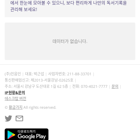
에서 한눈에 모아볼 수 있으니, 보다 편리하게 나만의 독서기록을
관리해 보세요!
데이터가 없습니다.
(주)민음인
대표: 박근섭
사업자번호:
211-88-33701
통신판매업신고: 제2013-서울강남-02625호
주소: 서울시 강남구 도산대로 1길 62 5층
전화: 070-4021-7777
문의
IP현황&문의
데스크탑 버전
©
황금가지
All rights reserved.