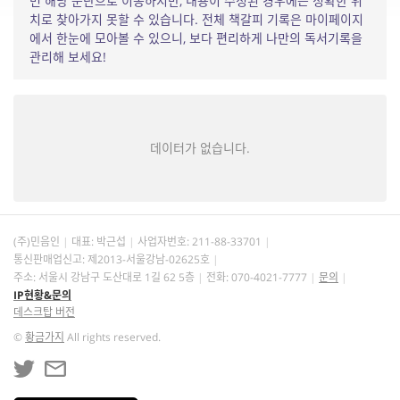
면 해당 문단으로 이동하지만, 내용이 수정된 경우에는 정확한 위
치로 찾아가지 못할 수 있습니다. 전체 책갈피 기록은 마이페이지
에서 한눈에 모아볼 수 있으니, 보다 편리하게 나만의 독서기록을
관리해 보세요!
데이터가 없습니다.
(주)민음인
대표: 박근섭
사업자번호:
211-88-33701
통신판매업신고: 제2013-서울강남-02625호
주소: 서울시 강남구 도산대로 1길 62 5층
전화: 070-4021-7777
문의
IP현황&문의
데스크탑 버전
©
황금가지
All rights reserved.