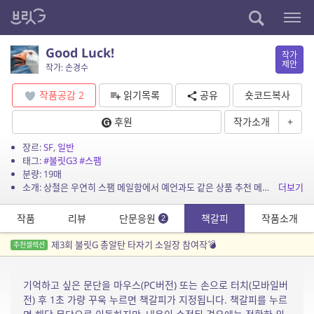
Good Luck!
작가
제안
작가: 손경수
작품공감
2
읽기목록
공유
숏코드복사
후원
작가소개
+
장르:
SF
,
일반
태그:
#불릿G3
#스팸
분량: 19매
소개: 상철은 우연히 스팸 메일함에서 예언과도 같은 상품 추천 메일을 보게된다. 불릿G3 소일장 25일 차 참가 작품입니다.
더보기
작품
리뷰
단문응원
책갈피
작품소개
2
제3회 불릿G 총알탄 타자기 소일장 참여작💣
추천셀렉션
기억하고 싶은 문단을 마우스(PC버전) 또는 손으로 터치(모바일버
전) 후 1초 가량 꾸욱 누르면 책갈피가 지정됩니다. 책갈피를 누르