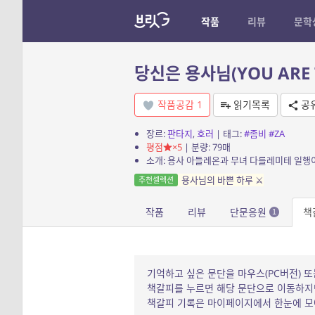
작품
리뷰
문학
당신은 용사님(YOU ARE 
작품공감
1
읽기목록
공
장르:
판타지
,
호러
| 태그:
#좀비
#ZA
평점
×5
| 분량: 79매
용사님의 바쁜 하루 ⚔️
추천셀렉션
작품
리뷰
단문응원
책
1
기억하고 싶은 문단을 마우스(PC버전) 또
책갈피를 누르면 해당 문단으로 이동하지만
책갈피 기록은 마이페이지에서 한눈에 모아