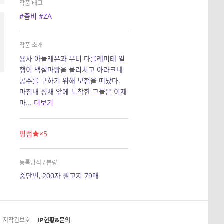
작품 태그
#좀비
#ZA
작품 소개
용사 아들레온과 무녀 다를레미테 일
행이 백설마왕을 물리치고 아라크네
공주를 구하기 위해 모험을 떠났다.
마침내 성채 앞에 도착한 그들은 이제
마...
더보기
평점
×5
등록방식 / 분량
중단편, 200자 원고지 79매
저작권보호
·
IP현황&문의