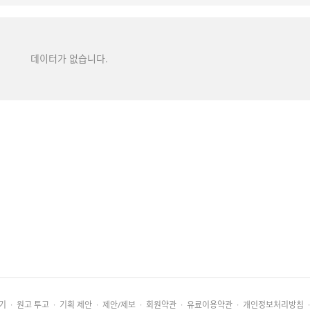
데이터가 없습니다.
기
·
원고 투고
·
기획 제안
·
제안/제보
·
회원약관
·
유료이용약관
·
개인정보처리방침
·