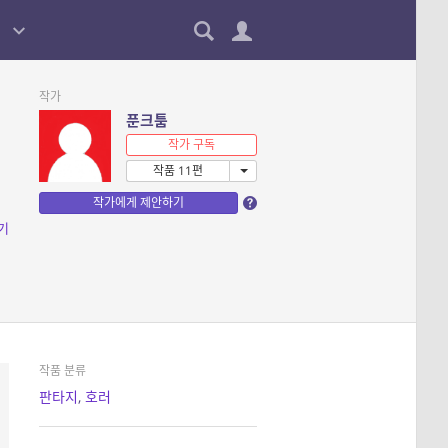
작가
푼크툼
작가 구독
작품 11편
작가에게 제안하기
기
작품 분류
판타지
,
호러