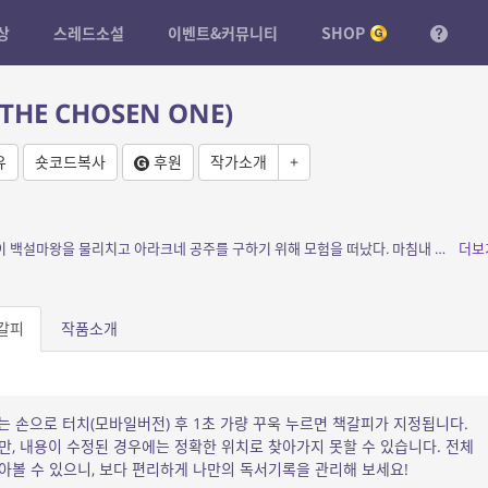
상
스레드소설
이벤트&커뮤니티
SHOP
THE CHOSEN ONE)
유
숏코드복사
후원
작가소개
+
소개: 용사 아들레온과 무녀 다를레미테 일행이 백설마왕을 물리치고 아라크네 공주를 구하기 위해 모험을 떠났다. 마침내 성채 앞에 도착한 그들은 이제 마지막 결전을 치르려 하는데…
더보
갈피
작품소개
는 손으로 터치(모바일버전) 후 1초 가량 꾸욱 누르면 책갈피가 지정됩니다.
, 내용이 수정된 경우에는 정확한 위치로 찾아가지 못할 수 있습니다. 전체
볼 수 있으니, 보다 편리하게 나만의 독서기록을 관리해 보세요!