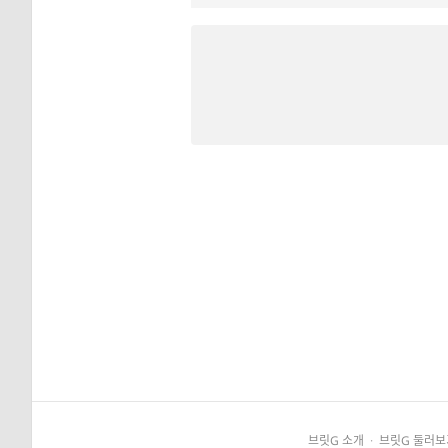
브릿G 소개
·
브릿G 둘러보