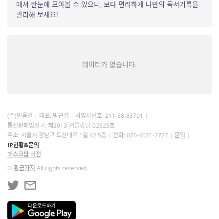
에서 한눈에 모아볼 수 있으니, 보다 편리하게 나만의 독서기록을
관리해 보세요!
데이터가 없습니다.
(주)민음인
대표: 박근섭
사업자번호:
211-88-33701
통신판매업신고: 제2013-서울강남-02625호
주소: 서울시 강남구 도산대로 1길 62 5층
전화: 070-4021-7777
문의
IP현황&문의
데스크탑 버전
©
황금가지
All rights reserved.