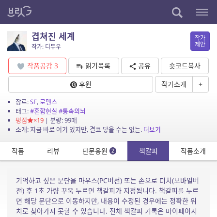
겹쳐진 세계
작가
제안
작가: 디듀우
작품공감
3
읽기목록
공유
숏코드복사
후원
작가소개
+
장르:
SF
,
로맨스
태그:
#혼합현실
#통속의뇌
평점
×19
| 분량: 99매
소개: 지금 바로 여기 있지만, 결코 닿을 수는 없는.
더보기
작품
리뷰
단문응원
책갈피
작품소개
2
기억하고 싶은 문단을 마우스(PC버전) 또는 손으로 터치(모바일버
전) 후 1초 가량 꾸욱 누르면 책갈피가 지정됩니다. 책갈피를 누르
면 해당 문단으로 이동하지만, 내용이 수정된 경우에는 정확한 위
치로 찾아가지 못할 수 있습니다. 전체 책갈피 기록은 마이페이지