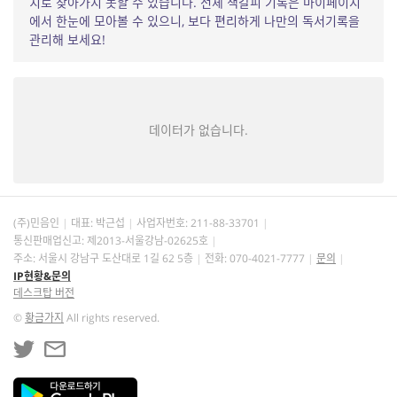
치로 찾아가지 못할 수 있습니다. 전체 책갈피 기록은 마이페이지
에서 한눈에 모아볼 수 있으니, 보다 편리하게 나만의 독서기록을
관리해 보세요!
데이터가 없습니다.
(주)민음인
대표: 박근섭
사업자번호:
211-88-33701
통신판매업신고: 제2013-서울강남-02625호
주소: 서울시 강남구 도산대로 1길 62 5층
전화: 070-4021-7777
문의
IP현황&문의
데스크탑 버전
©
황금가지
All rights reserved.