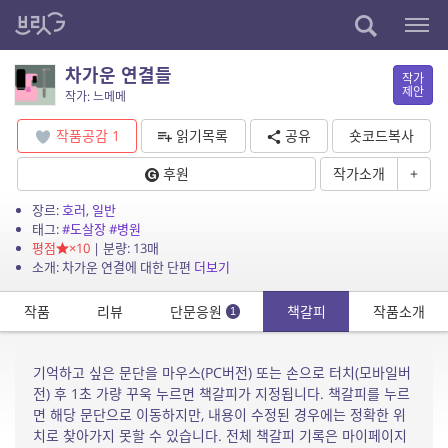
차가운 연결들
작가
제안
작가: 느메메
작품공감
1
읽기목록
공유
숏코드복사
후원
작가소개
+
장르:
호러
,
일반
태그:
#도살장
#병원
평점
×10
| 분량: 13매
소개: 차가운 연결에 대한 단편
더보기
작품
리뷰
단문응원
책갈피
작품소개
1
기억하고 싶은 문단을 마우스(PC버전) 또는 손으로 터치(모바일버
전) 후 1초 가량 꾸욱 누르면 책갈피가 지정됩니다. 책갈피를 누르
면 해당 문단으로 이동하지만, 내용이 수정된 경우에는 정확한 위
치로 찾아가지 못할 수 있습니다. 전체 책갈피 기록은 마이페이지