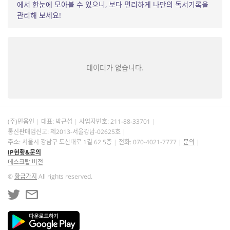
에서 한눈에 모아볼 수 있으니, 보다 편리하게 나만의 독서기록을
관리해 보세요!
데이터가 없습니다.
(주)민음인
대표: 박근섭
사업자번호:
211-88-33701
통신판매업신고: 제2013-서울강남-02625호
주소: 서울시 강남구 도산대로 1길 62 5층
전화: 070-4021-7777
문의
IP현황&문의
데스크탑 버전
©
황금가지
All rights reserved.