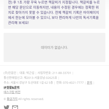
전) 후 1초 가량 꾸욱 누르면 책갈피가 지정됩니다. 책갈피를 누르
면 해당 문단으로 이동하지만, 내용이 수정된 경우에는 정확한 위
치로 찾아가지 못할 수 있습니다. 전체 책갈피 기록은 마이페이지
에서 한눈에 모아볼 수 있으니, 보다 편리하게 나만의 독서기록을
관리해 보세요!
데이터가 없습니다.
(주)민음인
대표: 박근섭
사업자번호:
211-88-33701
통신판매업신고: 제2013-서울강남-02625호
주소: 서울시 강남구 도산대로 1길 62 5층
전화: 070-4021-7777
문의
IP현황&문의
데스크탑 버전
©
황금가지
All rights reserved.