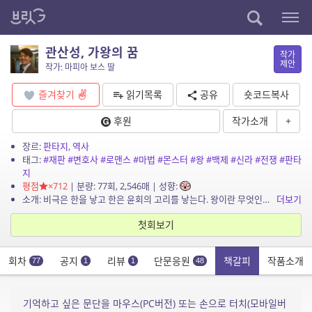
관산성, 가왕의 꿈
작가
제안
작가: 마피아 보스 딸
즐겨찾기
읽기목록
공유
숏코드복사
후원
작가소개
+
장르:
판타지
,
역사
태그:
#재판
#변호사
#로맨스
#마법
#몬스터
#왕
#백제
#신라
#전쟁
#판타
지
평점
×712
| 분량: 77회, 2,546매 | 성향:
소개: 비극은 한을 낳고 한은 윤회의 고리를 낳는다. 왕이란 무엇인가. 세개의 서로 다른 시공간에서 오직 하나의 기억을 붙잡고 그들은 달린다.
더보기
첫회보기
회차
공지
리뷰
단문응원
책갈피
작품소개
77
1
1
48
기억하고 싶은 문단을 마우스(PC버전) 또는 손으로 터치(모바일버