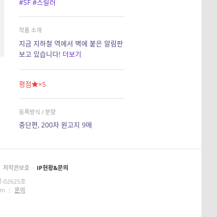
#SF
#스릴러
작품 소개
지금 지하철 역에서 벽에 붙은 알림판
보고 있습니다!
더보기
평점
×5
등록방식 / 분량
중단편, 200자 원고지 9매
저작권보호
·
IP현황&문의
-02625호
om
|
문의