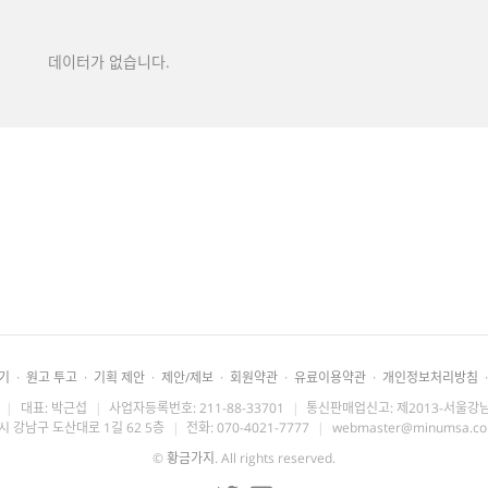
데이터가 없습니다.
기
·
원고 투고
·
기획 제안
·
제안/제보
·
회원약관
·
유료이용약관
·
개인정보처리방침
·
|
대표: 박근섭
|
사업자등록번호: 211-88-33701
|
통신판매업신고: 제2013-서울강남
시 강남구 도산대로 1길 62 5층
|
전화: 070-4021-7777
|
webmaster@minumsa.c
©
황금가지
. All rights reserved.