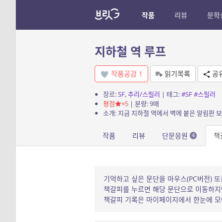
작품
리뷰
문학
지하철 역 루프
작품공감
1
읽기목록
공
장르:
SF
,
추리/스릴러
| 태그:
#SF
#스릴러
평점
×5
| 분량: 9매
소개: 지금 지하철 역에서 벽에 붙은 알림판 
작품
리뷰
단문응원
책
4
기억하고 싶은 문단을 마우스(PC버전) 또
책갈피를 누르면 해당 문단으로 이동하지만
책갈피 기록은 마이페이지에서 한눈에 모아