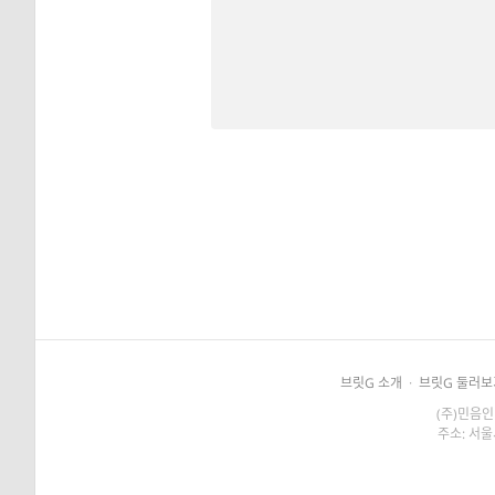
브릿G 소개
·
브릿G 둘러보
(주)민음인
주소: 서울