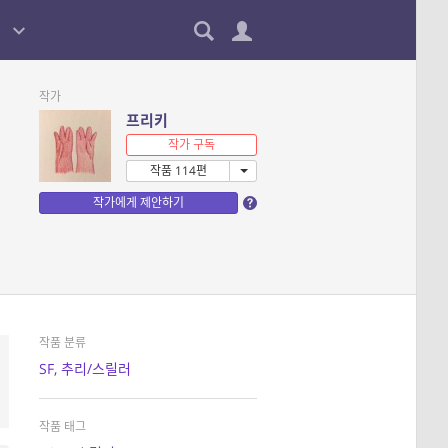
작가
프리키
작가 구독
작품 114편
작가에게 제안하기
작품 분류
SF
,
추리/스릴러
작품 태그