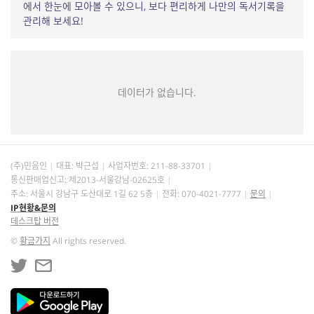
에서 한눈에 모아볼 수 있으니, 보다 편리하게 나만의 독서기록을
관리해 보세요!
데이터가 없습니다.
(주)민음인
대표: 박근섭
사업자번호:
211-88-33701
통신판매업신고: 제2013-서울강남-02625호
주소: 서울시 강남구 도산대로 1길 62 5층
전화: 070-4021-7777
문의
IP현황&문의
데스크탑 버전
©
황금가지
All rights reserved.