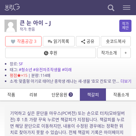
큰 눈 아이 – J
작가
제안
작가: 한음
작품공감
3
읽기목록
공유
숏코드복사
후원
작가소개
+
장르:
SF
태그:
#청소년
#유전자조작생물
#미래
평점
×15
| 분량: 114매
소개: 맞춤형 아기로 태어난 중학생 레나는 새-생물 ‘호모 칸토’로 만들어진 실험체 J-198를 만난다. – 부드러울 줄 알았던 육질은 질겼고, 에이드는 시기만 했다. 지긋지긋...
더보기
작품
리뷰
단문응원
책갈피
작품소개
3
기억하고 싶은 문단을 마우스(PC버전) 또는 손으로 터치(모바일버
전) 후 1초 가량 꾸욱 누르면 책갈피가 지정됩니다. 책갈피를 누르
면 해당 문단으로 이동하지만, 내용이 수정된 경우에는 정확한 위
치로 찾아가지 못할 수 있습니다. 전체 책갈피 기록은 마이페이지