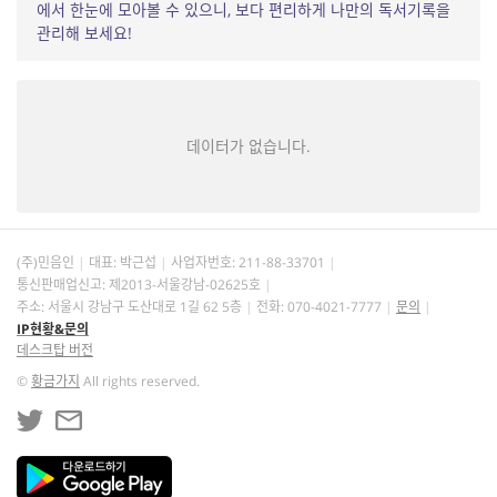
에서 한눈에 모아볼 수 있으니, 보다 편리하게 나만의 독서기록을
관리해 보세요!
데이터가 없습니다.
(주)민음인
대표: 박근섭
사업자번호:
211-88-33701
통신판매업신고: 제2013-서울강남-02625호
주소: 서울시 강남구 도산대로 1길 62 5층
전화: 070-4021-7777
문의
IP현황&문의
데스크탑 버전
©
황금가지
All rights reserved.