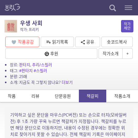
우생 사회
작가
제안
작가: 프리키
작품공감
읽기목록
공유
숏코드복사
후원
작가소개
+
장르:
판타지
,
추리/스릴러
태그:
#판타지
#스릴러
분량: 25매
소개: 지금도 꼭 그렇지 않나요?
더보기
작품
리뷰
단문응원
책갈피
작품소개
기억하고 싶은 문단을 마우스(PC버전) 또는 손으로 터치(모바일버
전) 후 1초 가량 꾸욱 누르면 책갈피가 지정됩니다. 책갈피를 누르
면 해당 문단으로 이동하지만, 내용이 수정된 경우에는 정확한 위
치로 찾아가지 못할 수 있습니다. 전체 책갈피 기록은 마이페이지