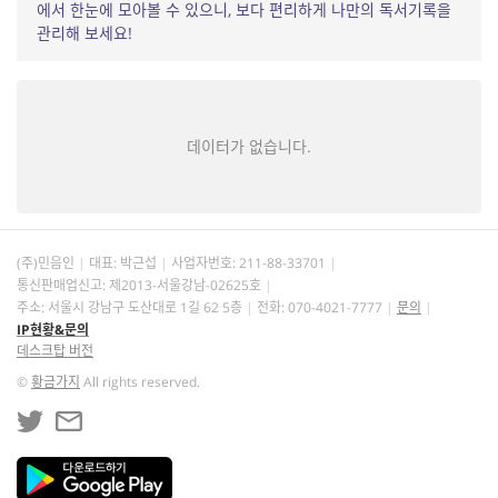
에서 한눈에 모아볼 수 있으니, 보다 편리하게 나만의 독서기록을
관리해 보세요!
데이터가 없습니다.
(주)민음인
대표: 박근섭
사업자번호:
211-88-33701
통신판매업신고: 제2013-서울강남-02625호
주소: 서울시 강남구 도산대로 1길 62 5층
전화: 070-4021-7777
문의
IP현황&문의
데스크탑 버전
©
황금가지
All rights reserved.