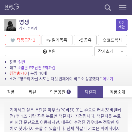
영생
작가
제안
작가: 까까김
작품공감
2
읽기목록
공유
숏코드복사
후원
작가소개
+
장르:
일반
태그:
#엽편
#초단편
#까까김
평점
×10
| 분량: 10매
소개: “영주의 자살 시도는 다섯 번째에야 비로소 성공했다.”
더보기
작품
리뷰
단문응원
책갈피
작품소개
5
기억하고 싶은 문단을 마우스(PC버전) 또는 손으로 터치(모바일버
전) 후 1초 가량 꾸욱 누르면 책갈피가 지정됩니다. 책갈피를 누르
면 해당 문단으로 이동하지만, 내용이 수정된 경우에는 정확한 위
치로 찾아가지 못할 수 있습니다. 전체 책갈피 기록은 마이페이지