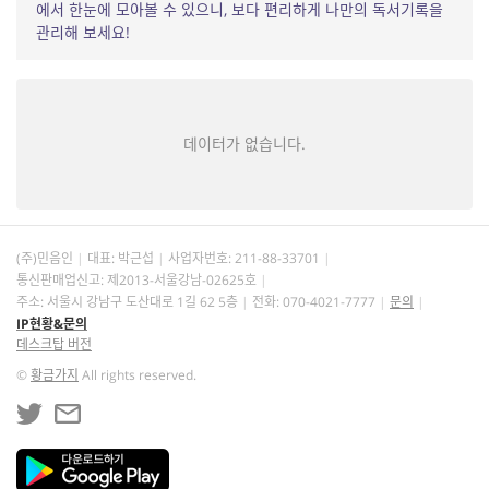
에서 한눈에 모아볼 수 있으니, 보다 편리하게 나만의 독서기록을
관리해 보세요!
데이터가 없습니다.
(주)민음인
대표: 박근섭
사업자번호:
211-88-33701
통신판매업신고: 제2013-서울강남-02625호
주소: 서울시 강남구 도산대로 1길 62 5층
전화: 070-4021-7777
문의
IP현황&문의
데스크탑 버전
©
황금가지
All rights reserved.