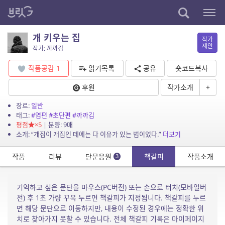
개 키우는 집
작가
제안
작가: 까까김
작품공감
1
읽기목록
공유
숏코드복사
후원
작가소개
+
장르:
일반
태그:
#엽편
#초단편
#까까김
평점
×5
| 분량: 9매
소개: “개집이 개집인 데에는 다 이유가 있는 법이었다.”
더보기
작품
리뷰
단문응원
책갈피
작품소개
3
기억하고 싶은 문단을 마우스(PC버전) 또는 손으로 터치(모바일버
전) 후 1초 가량 꾸욱 누르면 책갈피가 지정됩니다. 책갈피를 누르
면 해당 문단으로 이동하지만, 내용이 수정된 경우에는 정확한 위
치로 찾아가지 못할 수 있습니다. 전체 책갈피 기록은 마이페이지