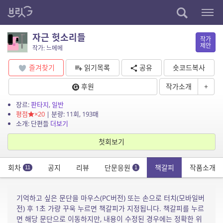
자근 헛소리들
작가
제안
작가: 느메메
즐겨찾기
읽기목록
공유
숏코드복사
후원
작가소개
+
장르:
판타지
,
일반
평점
×20
| 분량: 11회, 193매
소개: 단편들
더보기
첫회보기
회차
공지
리뷰
단문응원
책갈피
작품소개
11
1
기억하고 싶은 문단을 마우스(PC버전) 또는 손으로 터치(모바일버
전) 후 1초 가량 꾸욱 누르면 책갈피가 지정됩니다. 책갈피를 누르
면 해당 문단으로 이동하지만, 내용이 수정된 경우에는 정확한 위