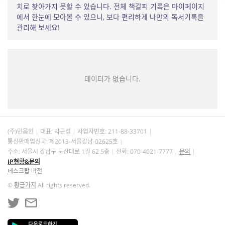
치로 찾아가지 못할 수 있습니다. 전체 책갈피 기록은 마이페이지
에서 한눈에 모아볼 수 있으니, 보다 편리하게 나만의 독서기록을
관리해 보세요!
데이터가 없습니다.
(주)민음인
대표: 박근섭
사업자번호:
211-88-33701
통신판매업신고: 제2013-서울강남-02625호
주소: 서울시 강남구 도산대로 1길 62 5층
전화: 070-4021-7777
문의
IP현황&문의
데스크탑 버전
©
황금가지
All rights reserved.