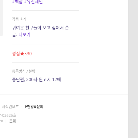
#백합
#유진세인
작품 소개
귀여운 친구들이 보고 싶어서 쓴
글.
더보기
평점
×30
등록방식 / 분량
중단편, 200자 원고지 12매
저작권보호
·
IP현황&문의
-02625호
om
|
문의