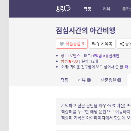
작품
리뷰
문학
점심시간의 야간비행
작품공감
9
읽기목록
공
장르:
로맨스
| 태그:
#백합
#유진세인
평점
×30
| 분량: 12매
소개: 귀여운 친구들이 보고 싶어서 쓴 글.
더
작품
리뷰
단문응원
1
4
기억하고 싶은 문단을 마우스(PC버전) 또
책갈피를 누르면 해당 문단으로 이동하지만
책갈피 기록은 마이페이지에서 한눈에 모아