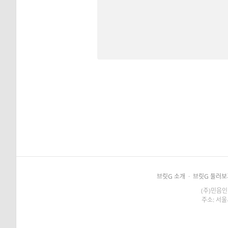
브릿G 소개
·
브릿G 둘러보
(주)민음인
주소: 서울