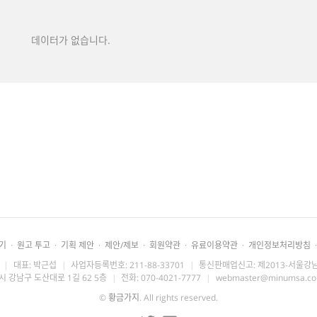
데이터가 없습니다.
기
·
원고 투고
·
기획 제안
·
제안/제보
·
회원약관
·
유료이용약관
·
개인정보처리방침
·
|
대표: 박근섭
|
사업자등록번호: 211-88-33701
|
통신판매업신고: 제2013-서울강남
시 강남구 도산대로 1길 62 5층
|
전화: 070-4021-7777
|
webmaster@minumsa.c
©
황금가지
. All rights reserved.