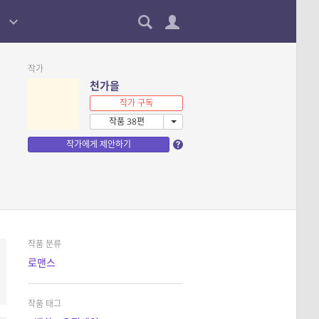
작가
천가을
작가 구독
작품 38편
작가에게 제안하기
작품 분류
로맨스
작품 태그