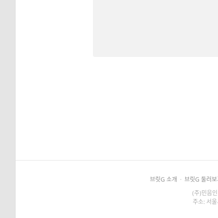
브릿G 소개
·
브릿G 둘러보
(주)민음인
주소: 서울