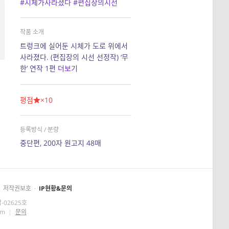
#시체가사라졌다
#편집장의시선
작품 소개
트렁크에 실어둔 시체가 도로 위에서
사라졌다. (편집장의 시선 선정작) ‘무
한’ 연작 1편
더보기
평점
×10
등록방식 / 분량
중단편, 200자 원고지 48매
저작권보호
·
IP현황&문의
-02625호
om
|
문의