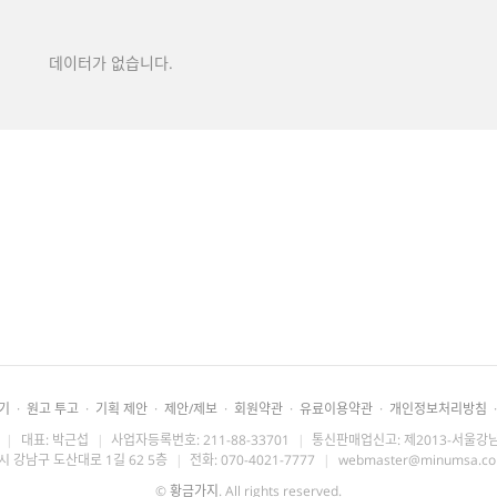
데이터가 없습니다.
기
·
원고 투고
·
기획 제안
·
제안/제보
·
회원약관
·
유료이용약관
·
개인정보처리방침
·
|
대표: 박근섭
|
사업자등록번호: 211-88-33701
|
통신판매업신고: 제2013-서울강남
시 강남구 도산대로 1길 62 5층
|
전화: 070-4021-7777
|
webmaster@minumsa.c
©
황금가지
. All rights reserved.