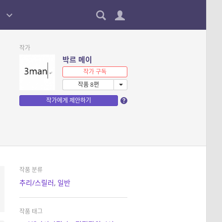
작가
박르 메이
작가 구독
작품 8편
작가에게 제안하기
작품 분류
추리/스릴러
,
일반
작품 태그