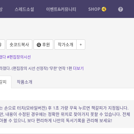
상
스레드소설
이벤트&커뮤니티
SHOP
유
숏코드복사
후원
작가소개
+
졌다
#편집장의시선
졌다. (편집장의 시선 선정작) ‘무한’ 연작 1편
더보기
갈피
작품소개
는 손으로 터치(모바일버전) 후 1초 가량 꾸욱 누르면 책갈피가 지정됩니다.
, 내용이 수정된 경우에는 정확한 위치로 찾아가지 못할 수 있습니다. 전체
볼 수 있으니, 보다 편리하게 나만의 독서기록을 관리해 보세요!