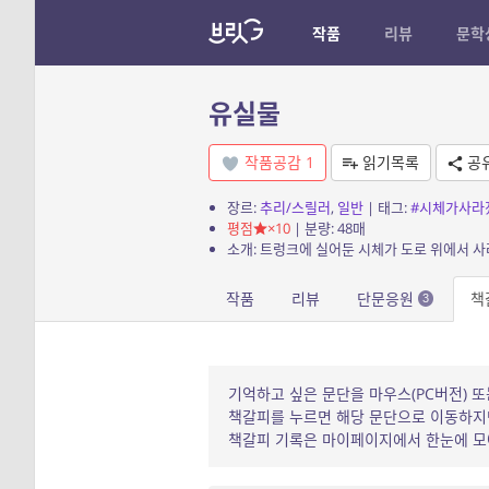
작품
리뷰
문학
유실물
작품공감
1
읽기목록
공
장르:
추리/스릴러
,
일반
| 태그:
#시체가사라
평점
×10
| 분량: 48매
소개: 트렁크에 실어둔 시체가 도로 위에서 사라
작품
리뷰
단문응원
책
3
기억하고 싶은 문단을 마우스(PC버전) 또
책갈피를 누르면 해당 문단으로 이동하지만
책갈피 기록은 마이페이지에서 한눈에 모아