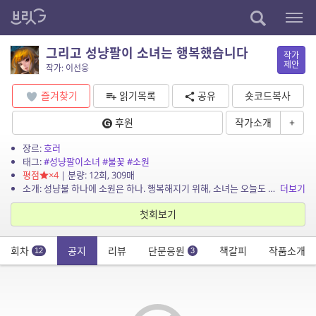
그리고 성냥팔이 소녀는 행복했습니다
작가
제안
작가: 이선웅
즐겨찾기
읽기목록
공유
숏코드복사
후원
작가소개
+
장르:
호러
태그:
#성냥팔이소녀
#불꽃
#소원
평점
×4
| 분량: 12회, 309매
소개: 성냥불 하나에 소원은 하나. 행복해지기 위해, 소녀는 오늘도 성냥에 불을 붙인다.
더보기
첫회보기
회차
공지
리뷰
단문응원
책갈피
작품소개
12
3