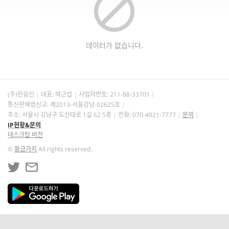
데이터가 없습니다.
(주)민음인
대표: 박근섭
사업자번호:
211-88-33701
통신판매업신고: 제2013-서울강남-02625호
주소: 서울시 강남구 도산대로 1길 62 5층
전화: 070-4021-7777
문의
IP현황&문의
데스크탑 버전
©
황금가지
All rights reserved.