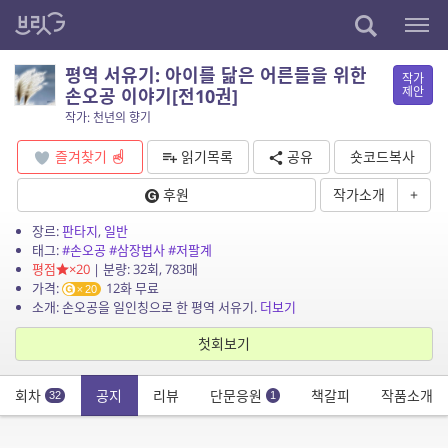
평역 서유기: 아이를 닮은 어른들을 위한
작가
제안
손오공 이야기[전10권]
작가: 천년의 향기
즐겨찾기
읽기목록
공유
숏코드복사
후원
작가소개
+
장르:
판타지
,
일반
태그:
#손오공
#삼장법사
#저팔계
평점
×20
| 분량: 32회, 783매
가격:
12화 무료
20
소개: 손오공을 일인칭으로 한 평역 서유기.
더보기
첫회보기
회차
공지
리뷰
단문응원
책갈피
작품소개
32
1