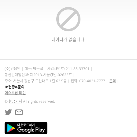
데이터가 없습니다.
(주)민음인
대표: 박근섭
사업자번호:
211-88-33701
통신판매업신고: 제2013-서울강남-02625호
주소: 서울시 강남구 도산대로 1길 62 5층
전화: 070-4021-7777
문의
IP현황&문의
데스크탑 버전
©
황금가지
All rights reserved.