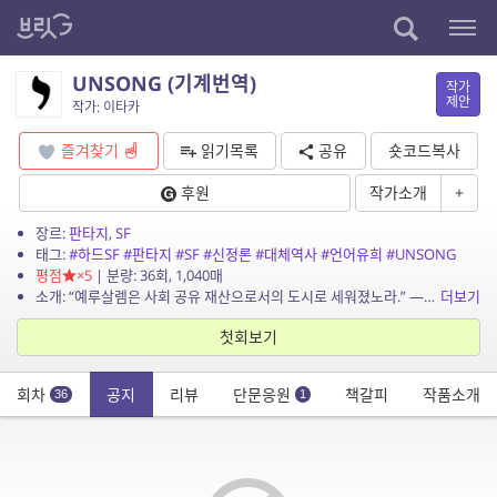
UNSONG (기계번역)
작가
제안
작가: 이타카
즐겨찾기
읽기목록
공유
숏코드복사
후원
작가소개
+
장르:
판타지
,
SF
태그:
#하드SF
#판타지
#SF
#신정론
#대체역사
#언어유희
#UNSONG
평점
×5
| 분량: 36회, 1,040매
소개: “예루살렘은 사회 공유 재산으로서의 도시로 세워졌노라.” — kingjamesprogramming.tumblr.com UNSONG은 Scott Alexander의 장편소설로서 현대...
더보기
첫회보기
회차
공지
리뷰
단문응원
책갈피
작품소개
36
1