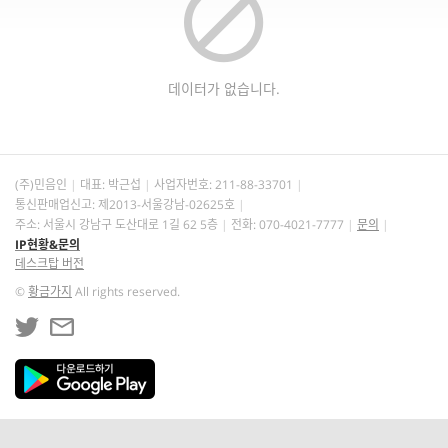
데이터가 없습니다.
(주)민음인
대표: 박근섭
사업자번호:
211-88-33701
통신판매업신고: 제2013-서울강남-02625호
주소: 서울시 강남구 도산대로 1길 62 5층
전화: 070-4021-7777
문의
IP현황&문의
데스크탑 버전
©
황금가지
All rights reserved.