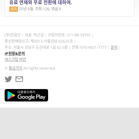
유료 연재와 무료 전환에 대하여.
25년 6월, 조회 126, 댓글 0
공지
(주)민음인
대표: 박근섭
사업자번호:
211-88-33701
통신판매업신고: 제2013-서울강남-02625호
주소: 서울시 강남구 도산대로 1길 62 5층
전화: 070-4021-7777
문의
IP현황&문의
데스크탑 버전
©
황금가지
All rights reserved.