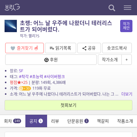
초랭: 어느 날 우주에 나왔더니 테러리스
작가
제안
트가 되어버렸다.
작가: 핼리75
즐겨찾기
읽기목록
공유
숏코드복사
후원
작가소개
+
장르:
SF
태그:
#착각
#초능력
#사이버펑크
평점
×25
| 분량: 149회, 4,386매
가격:
119화 무료
30
소개: 어느 날 우주에 나왔더니 테러리스트가 되어버렸다. 나는 그 무엇도 기억나지 않는다, 도대체 어떻게 된 걸까? 병원에서 만난 의사, 형사, 그리고 정체불명의 인물들까지 모두가 내가 ...
더보기
첫회보기
회차
공지
리뷰
단문응원
책갈피
작품소개
149
1
1