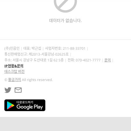
데이터가 없습니다.
(주)민음인
대표: 박근섭
사업자번호:
211-88-33701
통신판매업신고: 제2013-서울강남-02625호
주소: 서울시 강남구 도산대로 1길 62 5층
전화: 070-4021-7777
문의
IP현황&문의
데스크탑 버전
©
황금가지
All rights reserved.