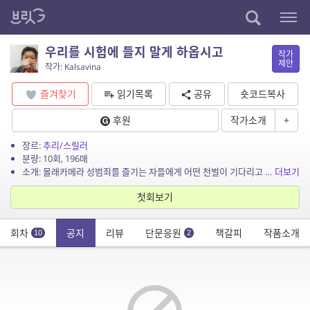
우리를 시험에 들지 말게 하옵시고
작가
제안
작가: Kalsavina
즐겨찾기
읽기목록
공유
숏코드복사
후원
작가소개
+
장르:
추리/스릴러
분량: 10회, 196매
소개: 몰래카메라 성범죄를 즐기는 자들에게 어떤 천벌이 기다리고 있을까요?
더보기
첫회보기
회차
공지
리뷰
단문응원
책갈피
작품소개
10
2